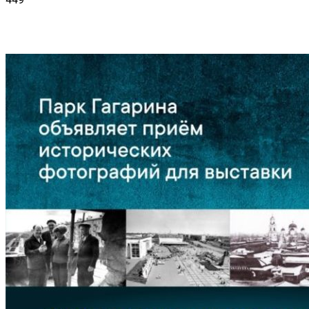
VK
Telegram
Email
Copy URL