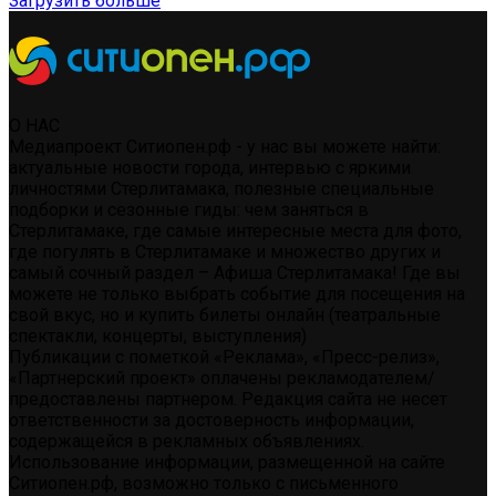
Загрузить больше
О НАС
Медиапроект Ситиопен.рф - у нас вы можете найти:
актуальные новости города, интервью с яркими
личностями Стерлитамака, полезные специальные
подборки и сезонные гиды: чем заняться в
Стерлитамаке, где самые интересные места для фото,
где погулять в Стерлитамаке и множество других и
самый сочный раздел – Афиша Стерлитамака! Где вы
можете не только выбрать событие для посещения на
свой вкус, но и купить билеты онлайн (театральные
спектакли, концерты, выступления)
Публикации с пометкой «Реклама», «Пресс-релиз»,
«Партнерский проект» оплачены рекламодателем/
предоставлены партнером. Редакция сайта не несет
ответственности за достоверность информации,
содержащейся в рекламных объявлениях.
Использование информации, размещенной на сайте
Ситиопен.рф, возможно только с письменного