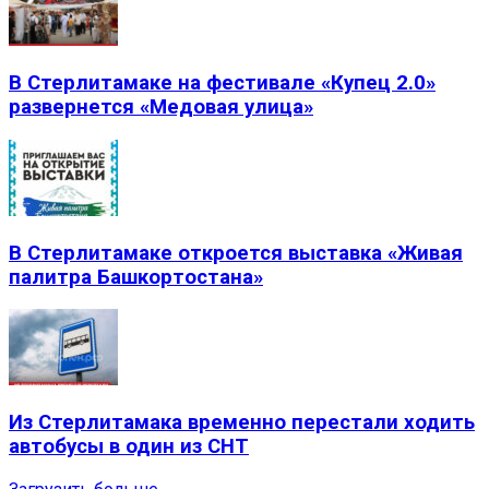
В Стерлитамаке на фестивале «Купец 2.0»
развернется «Медовая улица»
В Стерлитамаке откроется выставка «Живая
палитра Башкортостана»
Из Стерлитамака временно перестали ходить
автобусы в один из СНТ