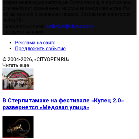
разрешения администрации Ситиопен.рф, в противном
случае будут применены нормы законодательства РФ
об авторских и смежных правах. Возрастная категория
сайта 16+.
Свяжитесь с нами:
redaktor@cityopen.ru
Следуйте за нами
Реклама на сайте
Предложить событие
© 2004-2026, «CITYOPEN.RU»
Читать еще
В Стерлитамаке на фестивале «Купец 2.0»
развернется «Медовая улица»