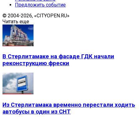
Предложить событие
© 2004-2026, «CITYOPEN.RU»
Читать еще
В Стерлитамаке на фасаде ГДК начали
реконструкцию фрески
Из Стерлитамака временно перестали ходить
автобусы в один из СНТ