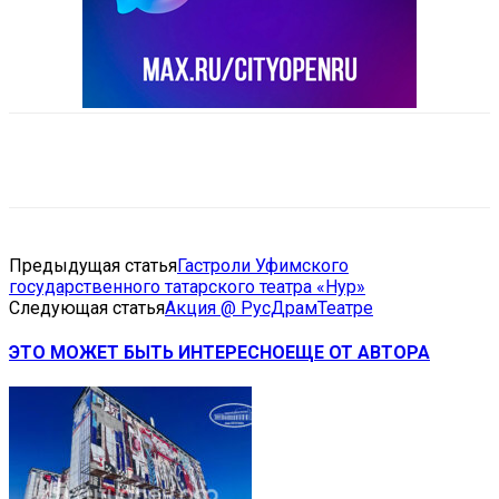
VK
Telegram
Email
Copy URL
Предыдущая статья
Гастроли Уфимского
государственного татарского театра «Нур»
Следующая статья
Акция @ РусДрамТеатре
ЭТО МОЖЕТ БЫТЬ ИНТЕРЕСНО
ЕЩЕ ОТ АВТОРА