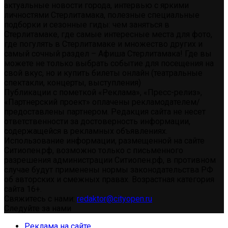
актуальные новости города, интервью с яркими
личностями Стерлитамака, полезные специальные
подборки и сезонные гиды: чем заняться в
Стерлитамаке, где самые интересные места для фото,
где погулять в Стерлитамаке и множество других и
самый сочный раздел – Афиша Стерлитамака! Где вы
можете не только выбрать событие для посещения на
свой вкус, но и купить билеты онлайн (театральные
спектакли, концерты, выступления)
Публикации с пометкой «Реклама», «Пресс-релиз»,
«Партнерский проект» оплачены рекламодателем/
предоставлены партнером. Редакция сайта не несет
ответственности за достоверность информации,
содержащейся в рекламных объявлениях.
Использование информации, размещенной на сайте
Ситиопен.рф, возможно только с письменного
разрешения администрации Ситиопен.рф, в противном
случае будут применены нормы законодательства РФ
об авторских и смежных правах. Возрастная категория
сайта 16+.
Свяжитесь с нами:
redaktor@cityopen.ru
Следуйте за нами
Реклама на сайте