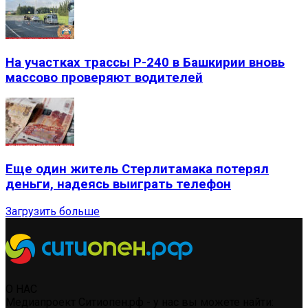
На участках трассы Р-240 в Башкирии вновь
массово проверяют водителей
Еще один житель Стерлитамака потерял
деньги, надеясь выиграть телефон
Загрузить больше
О НАС
Медиапроект Ситиопен.рф - у нас вы можете найти: