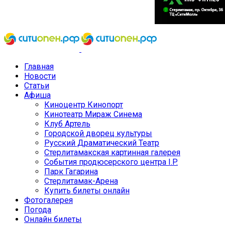
Главная
Новости
Статьи
Афиша
Киноцентр Кинопорт
Кинотеатр Мираж Синема
Клуб Артель
Городской дворец культуры
Русский Драматический Театр
Стерлитамакская картинная галерея
События продюсерского центра I.P.
Парк Гагарина
Стерлитамак-Арена
Купить билеты онлайн
Фотогалерея
Погода
Онлайн билеты