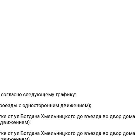
»
е согласно следующему графику:
 (проезды с односторонним движением);
астке от ул.Богдана Хмельницкого до въезда во двор дома
м движением);
астке от ул.Богдана Хмельницкого до въезда во двор дома
м движением).