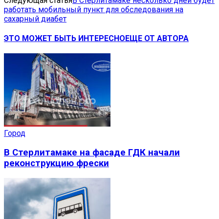
Следующая статья
В Стерлитамаке несколько дней будет
работать мобильный пункт для обследования на
сахарный диабет
ЭТО МОЖЕТ БЫТЬ ИНТЕРЕСНО
ЕЩЕ ОТ АВТОРА
Город
В Стерлитамаке на фасаде ГДК начали
реконструкцию фрески