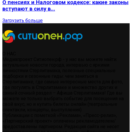
О пенсиях и Налоговом кодексе: какие законы
вступают в силу в...
Загрузить больше
О НАС
Медиапроект Ситиопен.рф - у нас вы можете найти:
актуальные новости города, интервью с яркими
личностями Стерлитамака, полезные специальные
подборки и сезонные гиды: чем заняться в
Стерлитамаке, где самые интересные места для фото,
где погулять в Стерлитамаке и множество других и
самый сочный раздел – Афиша Стерлитамака! Где вы
можете не только выбрать событие для посещения на
свой вкус, но и купить билеты онлайн (театральные
спектакли, концерты, выступления)
Публикации с пометкой «Реклама», «Пресс-релиз»,
«Партнерский проект» оплачены рекламодателем/
предоставлены партнером. Редакция сайта не несет