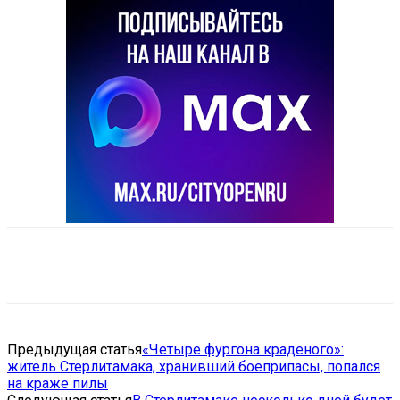
VK
Telegram
Email
Copy URL
Предыдущая статья
«Четыре фургона краденого»:
житель Стерлитамака, хранивший боеприпасы, попался
на краже пилы