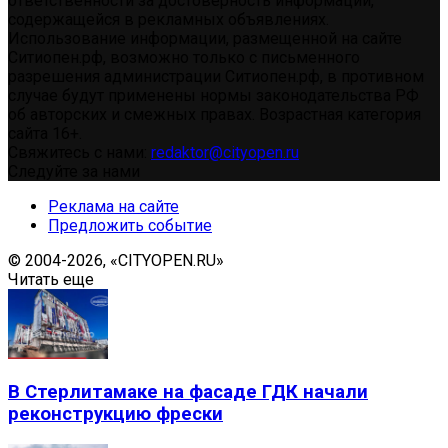
ответственности за достоверность информации,
содержащейся в рекламных объявлениях.
Использование информации, размещенной на сайте
Ситиопен.рф, возможно только с письменного
разрешения администрации Ситиопен.рф, в противном
случае будут применены нормы законодательства РФ
об авторских и смежных правах. Возрастная категория
сайта 16+.
Свяжитесь с нами:
redaktor@cityopen.ru
Следуйте за нами
Реклама на сайте
Предложить событие
© 2004-2026, «CITYOPEN.RU»
Читать еще
В Стерлитамаке на фасаде ГДК начали
реконструкцию фрески