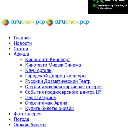
Главная
Новости
Статьи
Афиша
Киноцентр Кинопорт
Кинотеатр Мираж Синема
Клуб Артель
Городской дворец культуры
Русский Драматический Театр
Стерлитамакская картинная галерея
События продюсерского центра I.P.
Парк Гагарина
Стерлитамак-Арена
Купить билеты онлайн
Фотогалерея
Погода
Онлайн билеты