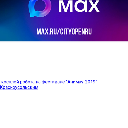
il
Copy URL
 косплей робота на фестивале “Анимау-2019”
 Красноусольским