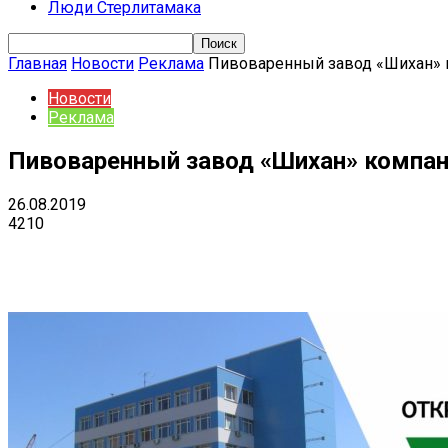
Люди Стерлитамака
Главная
Новости
Реклама
Пивоваренный завод «Шихан» к
Новости
Реклама
Пивоваренный завод «Шихан» компани
26.08.2019
4210
Поделиться
VK
Telegram
Ema