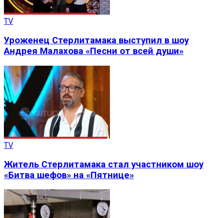
TV
Уроженец Стерлитамака выступил в шоу
Андрея Малахова «Песни от всей души»
TV
Житель Стерлитамака стал участником шоу
«Битва шефов» на «Пятнице»