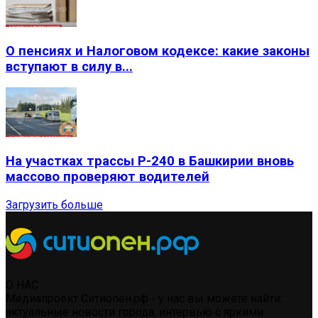
О пенсиях и Налоговом кодексе: какие законы
вступают в силу в...
На участках трассы Р-240 в Башкирии вновь
массово проверяют водителей
Загрузить больше
О НАС
Медиапроект Ситиопен.рф - у нас вы можете найти:
актуальные новости города, интервью с яркими