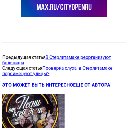
VK
Telegram
Email
Copy URL
Предыдущая статья
В Стерлитамаке реорганизуют
больницы
Следующая статья
Проверка слуха: в Стерлитамаке
переименуют улицы?
ЭТО МОЖЕТ БЫТЬ ИНТЕРЕСНО
ЕЩЕ ОТ АВТОРА