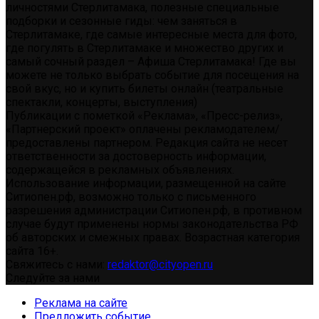
личностями Стерлитамака, полезные специальные
подборки и сезонные гиды: чем заняться в
Стерлитамаке, где самые интересные места для фото,
где погулять в Стерлитамаке и множество других и
самый сочный раздел – Афиша Стерлитамака! Где вы
можете не только выбрать событие для посещения на
свой вкус, но и купить билеты онлайн (театральные
спектакли, концерты, выступления)
Публикации с пометкой «Реклама», «Пресс-релиз»,
«Партнерский проект» оплачены рекламодателем/
предоставлены партнером. Редакция сайта не несет
ответственности за достоверность информации,
содержащейся в рекламных объявлениях.
Использование информации, размещенной на сайте
Ситиопен.рф, возможно только с письменного
разрешения администрации Ситиопен.рф, в противном
случае будут применены нормы законодательства РФ
об авторских и смежных правах. Возрастная категория
сайта 16+.
Свяжитесь с нами:
redaktor@cityopen.ru
Следуйте за нами
Реклама на сайте
Предложить событие