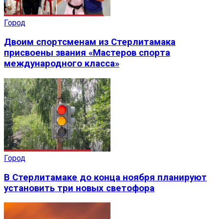
Город
Двоим спортсменам из Стерлитамака
присвоены звания «Мастеров спорта
международного класса»
Город
В Стерлитамаке до конца ноября планируют
установить три новых светофора