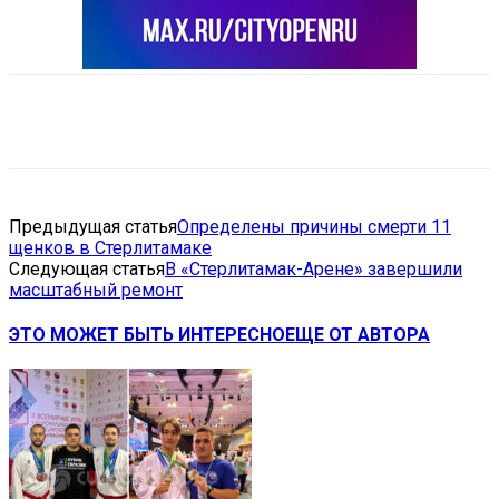
VK
Telegram
Email
Copy URL
Предыдущая статья
Определены причины смерти 11
щенков в Стерлитамаке
Следующая статья
В «Стерлитамак-Арене» завершили
масштабный ремонт
ЭТО МОЖЕТ БЫТЬ ИНТЕРЕСНО
ЕЩЕ ОТ АВТОРА