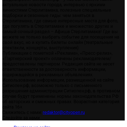
актуальные новости города, интервью с яркими
личностями Стерлитамака, полезные специальные
подборки и сезонные гиды: чем заняться в
Стерлитамаке, где самые интересные места для фото,
где погулять в Стерлитамаке и множество других и
самый сочный раздел – Афиша Стерлитамака! Где вы
можете не только выбрать событие для посещения на
свой вкус, но и купить билеты онлайн (театральные
спектакли, концерты, выступления)
Публикации с пометкой «Реклама», «Пресс-релиз»,
«Партнерский проект» оплачены рекламодателем/
предоставлены партнером. Редакция сайта не несет
ответственности за достоверность информации,
содержащейся в рекламных объявлениях.
Использование информации, размещенной на сайте
Ситиопен.рф, возможно только с письменного
разрешения администрации Ситиопен.рф, в противном
случае будут применены нормы законодательства РФ
об авторских и смежных правах. Возрастная категория
сайта 16+.
Свяжитесь с нами:
redaktor@cityopen.ru
Следуйте за нами