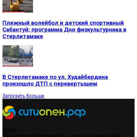
Пляжный волейбол и детский спортивный
Сабантуй: программа Дня физкультурника в
Стерлитамаке
В Стерлитамаке по ул. Худайбердина
произошло ДТП с перевертышем
Загрузить больше
О НАС
Медиапроект Ситиопен.рф - у нас вы можете найти: