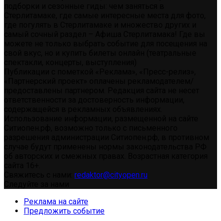
подборки и сезонные гиды: чем заняться в
Стерлитамаке, где самые интересные места для фото,
где погулять в Стерлитамаке и множество других и
самый сочный раздел – Афиша Стерлитамака! Где вы
можете не только выбрать событие для посещения на
свой вкус, но и купить билеты онлайн (театральные
спектакли, концерты, выступления)
Публикации с пометкой «Реклама», «Пресс-релиз»,
«Партнерский проект» оплачены рекламодателем/
предоставлены партнером. Редакция сайта не несет
ответственности за достоверность информации,
содержащейся в рекламных объявлениях.
Использование информации, размещенной на сайте
Ситиопен.рф, возможно только с письменного
разрешения администрации Ситиопен.рф, в противном
случае будут применены нормы законодательства РФ
об авторских и смежных правах. Возрастная категория
сайта 16+.
Свяжитесь с нами:
redaktor@cityopen.ru
Следуйте за нами
Реклама на сайте
Предложить событие