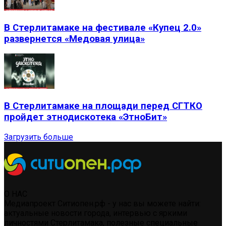
В Стерлитамаке на фестивале «Купец 2.0»
развернется «Медовая улица»
В Стерлитамаке на площади перед СГТКО
пройдет этнодискотека «ЭтноБит»
Загрузить больше
О НАС
Медиапроект Ситиопен.рф - у нас вы можете найти:
актуальные новости города, интервью с яркими
личностями Стерлитамака, полезные специальные