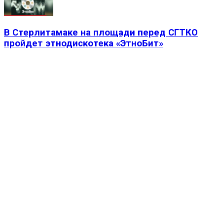
В Стерлитамаке на площади перед СГТКО
пройдет этнодискотека «ЭтноБит»