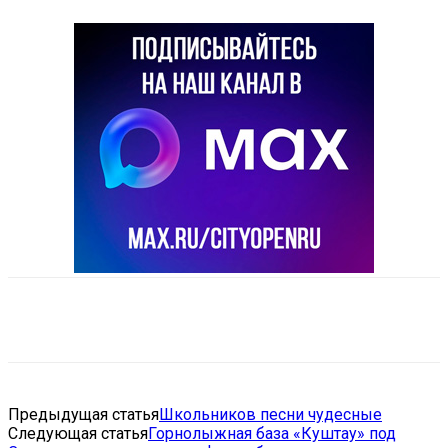
VK
Telegram
Email
Copy URL
Предыдущая статья
Школьников песни чудесные
Следующая статья
Горнолыжная база «Куштау» под