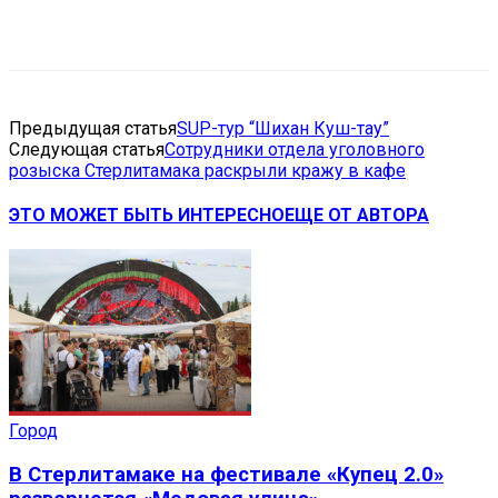
VK
Telegram
Email
Copy URL
Предыдущая статья
SUP-тур “Шихан Куш-тау”
Следующая статья
Сотрудники отдела уголовного
розыска Стерлитамака раскрыли кражу в кафе
ЭТО МОЖЕТ БЫТЬ ИНТЕРЕСНО
ЕЩЕ ОТ АВТОРА
Город
В Стерлитамаке на фестивале «Купец 2.0»