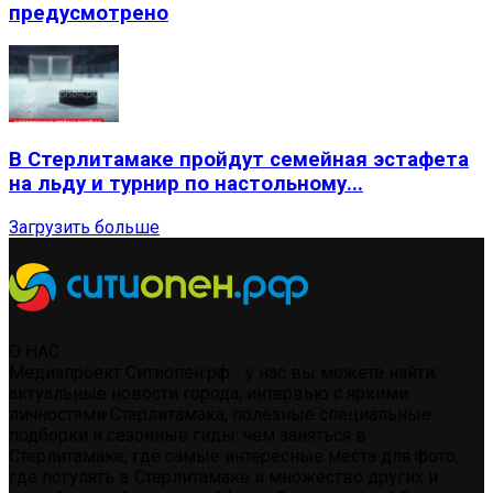
предусмотрено
В Стерлитамаке пройдут семейная эстафета
на льду и турнир по настольному...
Загрузить больше
О НАС
Медиапроект Ситиопен.рф - у нас вы можете найти:
актуальные новости города, интервью с яркими
личностями Стерлитамака, полезные специальные
подборки и сезонные гиды: чем заняться в
Стерлитамаке, где самые интересные места для фото,
где погулять в Стерлитамаке и множество других и