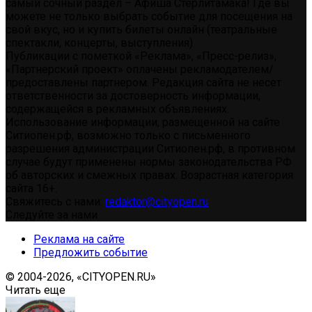
самый сочный раздел – Афиша Стерлитамака! Где вы
можете не только выбрать событие для посещения на
свой вкус, но и купить билеты онлайн (театральные
спектакли, концерты, выступления)
Публикации с пометкой «Реклама», «Пресс-релиз»,
«Партнерский проект» оплачены рекламодателем/
предоставлены партнером. Редакция сайта не несет
ответственности за достоверность информации,
содержащейся в рекламных объявлениях.
Использование информации, размещенной на сайте
Ситиопен.рф, возможно только с письменного
разрешения администрации Ситиопен.рф, в противном
случае будут применены нормы законодательства РФ
об авторских и смежных правах. Возрастная категория
сайта 16+.
Свяжитесь с нами:
redaktor@cityopen.ru
Следуйте за нами
Реклама на сайте
Предложить событие
© 2004-2026, «CITYOPEN.RU»
Читать еще