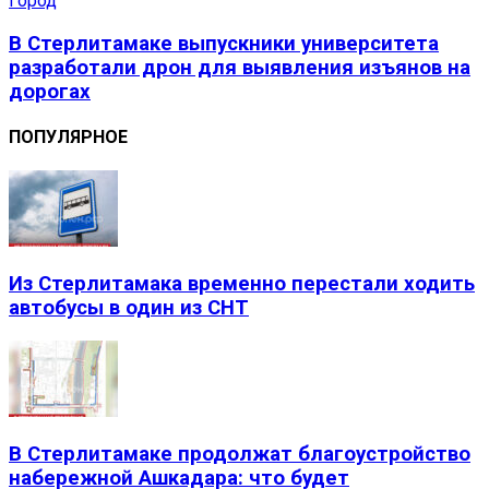
Город
В Стерлитамаке выпускники университета
разработали дрон для выявления изъянов на
дорогах
ПОПУЛЯРНОЕ
Из Стерлитамака временно перестали ходить
автобусы в один из СНТ
В Стерлитамаке продолжат благоустройство
набережной Ашкадара: что будет