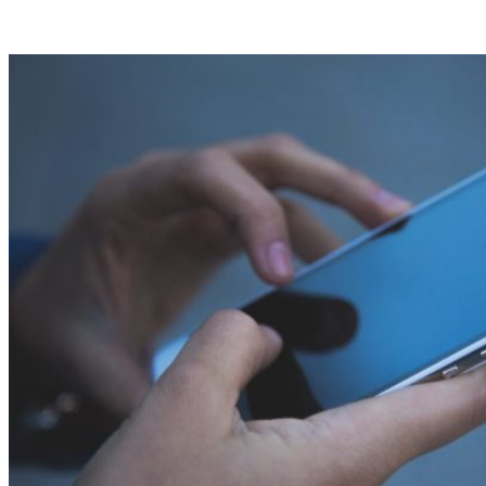
VK
Telegram
Email
Copy URL