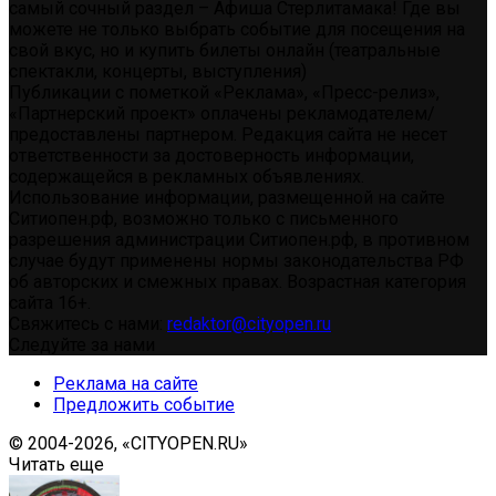
самый сочный раздел – Афиша Стерлитамака! Где вы
можете не только выбрать событие для посещения на
свой вкус, но и купить билеты онлайн (театральные
спектакли, концерты, выступления)
Публикации с пометкой «Реклама», «Пресс-релиз»,
«Партнерский проект» оплачены рекламодателем/
предоставлены партнером. Редакция сайта не несет
ответственности за достоверность информации,
содержащейся в рекламных объявлениях.
Использование информации, размещенной на сайте
Ситиопен.рф, возможно только с письменного
разрешения администрации Ситиопен.рф, в противном
случае будут применены нормы законодательства РФ
об авторских и смежных правах. Возрастная категория
сайта 16+.
Свяжитесь с нами:
redaktor@cityopen.ru
Следуйте за нами
Реклама на сайте
Предложить событие
© 2004-2026, «CITYOPEN.RU»
Читать еще