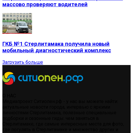
массово проверяют водителей
ГКБ №1 Стерлитамака получила новый
мобильный диагностический комплекс
Загрузить больше
О НАС
Медиапроект Ситиопен.рф - у нас вы можете найти:
актуальные новости города, интервью с яркими
личностями Стерлитамака, полезные специальные
подборки и сезонные гиды: чем заняться в
Стерлитамаке, где самые интересные места для фото,
где погулять в Стерлитамаке и множество других и