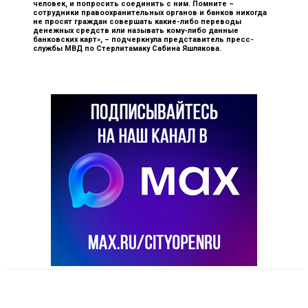
человек, и попросить соединить с ним. Помните –
сотрудники правоохранительных органов и банков никогда
не просят граждан совершать какие-либо переводы
денежных средств или называть кому-либо данные
банковских карт», –
подчеркнула представитель пресс-
службы МВД по Стерлитамаку Сабина Яшлякова.
VK
Telegram
Email
Copy URL