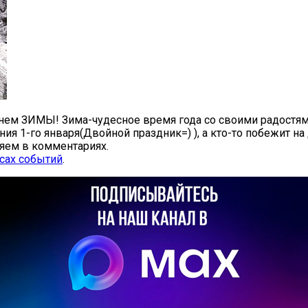
днем ЗИМЫ! Зима-чудесное время года со своими радостями
дения 1-го января(Двойной праздник=) ), а кто-то побежи
ляем в комментариях.
сах событий
.