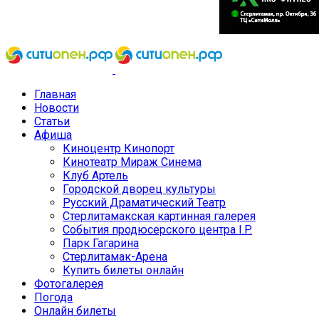
Главная
Новости
Статьи
Афиша
Киноцентр Кинопорт
Кинотеатр Мираж Синема
Клуб Артель
Городской дворец культуры
Русский Драматический Театр
Стерлитамакская картинная галерея
События продюсерского центра I.P.
Парк Гагарина
Стерлитамак-Арена
Купить билеты онлайн
Фотогалерея
Погода
Онлайн билеты