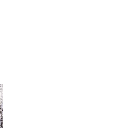
il
Copy URL