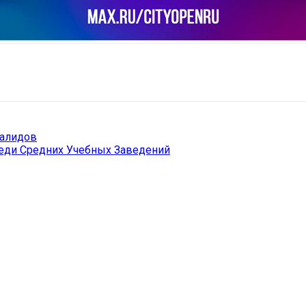
il
Copy URL
алидов
реди Средних Учебных Заведений