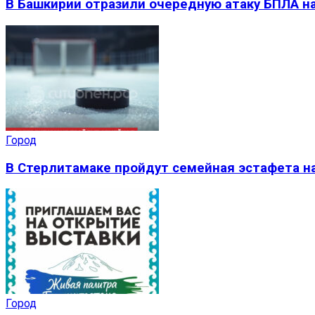
В Башкирии отразили очередную атаку БПЛА на
Город
В Стерлитамаке пройдут семейная эстафета на
Город