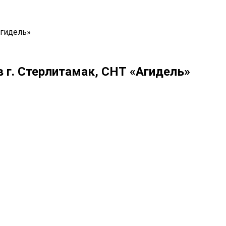
Агидель»
г. Стерлитамак, СНТ «Агидель»