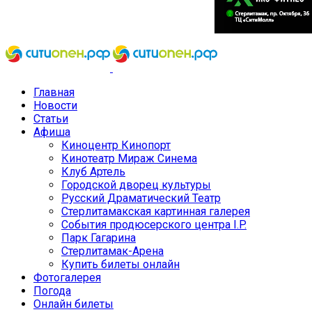
Главная
Новости
Статьи
Афиша
Киноцентр Кинопорт
Кинотеатр Мираж Синема
Клуб Артель
Городской дворец культуры
Русский Драматический Театр
Стерлитамакская картинная галерея
События продюсерского центра I.P.
Парк Гагарина
Стерлитамак-Арена
Купить билеты онлайн
Фотогалерея
Погода
Онлайн билеты