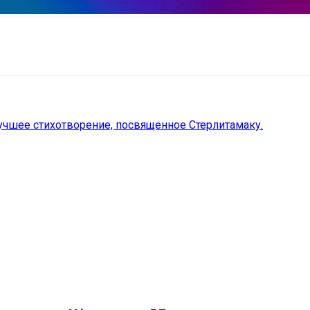
il
Copy URL
лучшее стихотворение, посвященное Стерлитамаку.