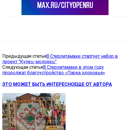
VK
Telegram
Email
Copy URL
Предыдущая статья
В Стерлитамаке стартует набор в
проект “Купец-молодец”
Следующая статья
В Стерлитамаке в этом году
продолжат благоустройство «Парка здоровья»
ЭТО МОЖЕТ БЫТЬ ИНТЕРЕСНО
ЕЩЕ ОТ АВТОРА