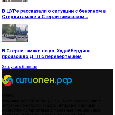
В ЦУРе рассказали о ситуации с бензином в
Стерлитамаке и Стерлитамакском...
В Стерлитамаке по ул. Худайбердина
произошло ДТП с перевертышем
Загрузить больше
О НАС
Медиапроект Ситиопен.рф - у нас вы можете найти:
актуальные новости города, интервью с яркими
личностями Стерлитамака, полезные специальные