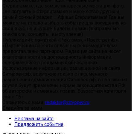
подборки и сезонные гиды: чем заняться в
Стерлитамаке, где самые интересные места для фото,
где погулять в Стерлитамаке и множество других и
самый сочный раздел – Афиша Стерлитамака! Где вы
можете не только выбрать событие для посещения на
свой вкус, но и купить билеты онлайн (театральные
спектакли, концерты, выступления)
Публикации с пометкой «Реклама», «Пресс-релиз»,
«Партнерский проект» оплачены рекламодателем/
предоставлены партнером. Редакция сайта не несет
ответственности за достоверность информации,
содержащейся в рекламных объявлениях.
Использование информации, размещенной на сайте
Ситиопен.рф, возможно только с письменного
разрешения администрации Ситиопен.рф, в противном
случае будут применены нормы законодательства РФ
об авторских и смежных правах. Возрастная категория
сайта 16+.
Свяжитесь с нами:
redaktor@cityopen.ru
Следуйте за нами
Реклама на сайте
Предложить событие