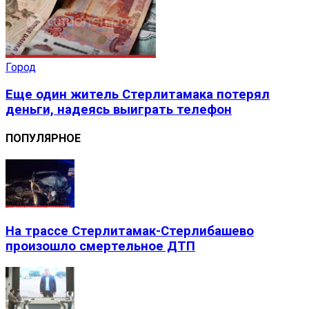
Город
Еще один житель Стерлитамака потерял
деньги, надеясь выиграть телефон
ПОПУЛЯРНОЕ
На трассе Стерлитамак-Стерлибашево
произошло смертельное ДТП