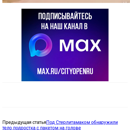
VK
Telegram
Email
Copy URL
Предыдущая статья
Под Стерлитамаком обнаружили
тело подростка с пакетом на голове