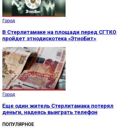
Город
В Стерлитамаке на площади перед СГТКО
пройдет этнодискотека «ЭтноБит»
Город
Еще один житель Стерлитамака потерял
деньги, надеясь выиграть телефон
ПОПУЛЯРНОЕ