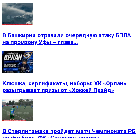
В Башкирии отразили очередную атаку БПЛА
на промзону Уфы – глава...
Клюшка, сертификаты, наборы: ХК «Орлан»
разыгрывает призы от «Хоккей Прайд»
В Стерлитамаке пройдет матч Чемпионата РБ