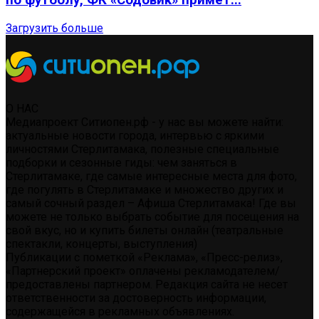
по футболу, ФК «Содовик» примет...
Загрузить больше
О НАС
Медиапроект Ситиопен.рф - у нас вы можете найти:
актуальные новости города, интервью с яркими
личностями Стерлитамака, полезные специальные
подборки и сезонные гиды: чем заняться в
Стерлитамаке, где самые интересные места для фото,
где погулять в Стерлитамаке и множество других и
самый сочный раздел – Афиша Стерлитамака! Где вы
можете не только выбрать событие для посещения на
свой вкус, но и купить билеты онлайн (театральные
спектакли, концерты, выступления)
Публикации с пометкой «Реклама», «Пресс-релиз»,
«Партнерский проект» оплачены рекламодателем/
предоставлены партнером. Редакция сайта не несет
ответственности за достоверность информации,
содержащейся в рекламных объявлениях.