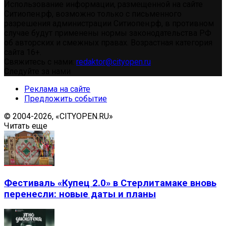
Использование информации, размещенной на сайте
Ситиопен.рф, возможно только с письменного
разрешения администрации Ситиопен.рф, в противном
случае будут применены нормы законодательства РФ
об авторских и смежных правах. Возрастная категория
сайта 16+.
Свяжитесь с нами:
redaktor@cityopen.ru
Следуйте за нами
Реклама на сайте
Предложить событие
© 2004-2026, «CITYOPEN.RU»
Читать еще
Фестиваль «Купец 2.0» в Стерлитамаке вновь
перенесли: новые даты и планы