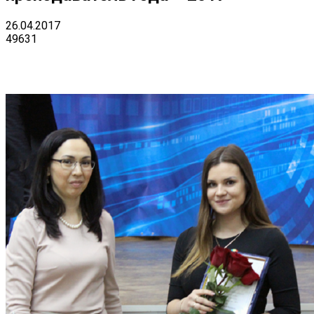
26.04.2017
49631
VK
Telegram
Email
Copy URL