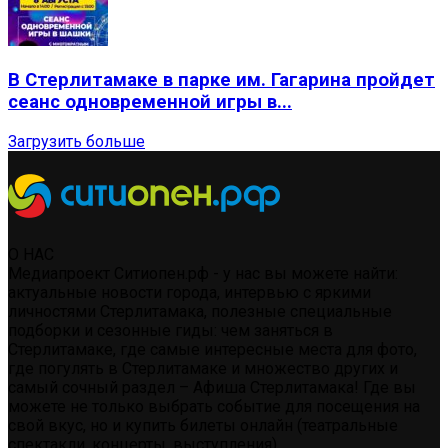
В Стерлитамаке в парке им. Гагарина пройдет
сеанс одновременной игры в...
Загрузить больше
О НАС
Медиапроект Ситиопен.рф - у нас вы можете найти:
актуальные новости города, интервью с яркими
личностями Стерлитамака, полезные специальные
подборки и сезонные гиды: чем заняться в
Стерлитамаке, где самые интересные места для фото,
где погулять в Стерлитамаке и множество других и
самый сочный раздел – Афиша Стерлитамака! Где вы
можете не только выбрать событие для посещения на
свой вкус, но и купить билеты онлайн (театральные
спектакли, концерты, выступления)