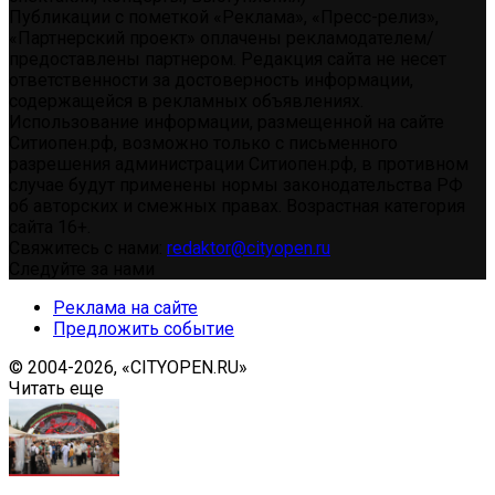
Публикации с пометкой «Реклама», «Пресс-релиз»,
«Партнерский проект» оплачены рекламодателем/
предоставлены партнером. Редакция сайта не несет
ответственности за достоверность информации,
содержащейся в рекламных объявлениях.
Использование информации, размещенной на сайте
Ситиопен.рф, возможно только с письменного
разрешения администрации Ситиопен.рф, в противном
случае будут применены нормы законодательства РФ
об авторских и смежных правах. Возрастная категория
сайта 16+.
Свяжитесь с нами:
redaktor@cityopen.ru
Следуйте за нами
Реклама на сайте
Предложить событие
© 2004-2026, «CITYOPEN.RU»
Читать еще