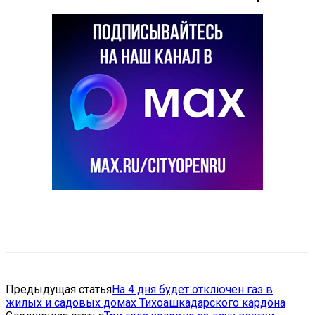
VK
Telegram
Email
Copy URL
Предыдущая статья
На 4 дня будет отключен газ в
жилых и садовых домах Тихоашкадарского кардона