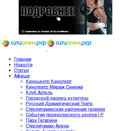
Главная
Новости
Статьи
Афиша
Киноцентр Кинопорт
Кинотеатр Мираж Синема
Клуб Артель
Городской дворец культуры
Русский Драматический Театр
Стерлитамакская картинная галерея
События продюсерского центра I.P.
Парк Гагарина
Стерлитамак-Арена