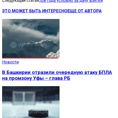
Следующая статья
Три года условно за дачу взятки
ЭТО МОЖЕТ БЫТЬ ИНТЕРЕСНО
ЕЩЕ ОТ АВТОРА
Новости
В Башкирии отразили очередную атаку БПЛА
на промзону Уфы – глава РБ