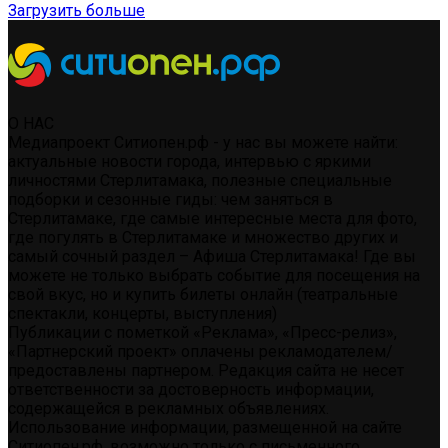
Загрузить больше
О НАС
Медиапроект Ситиопен.рф - у нас вы можете найти:
актуальные новости города, интервью с яркими
личностями Стерлитамака, полезные специальные
подборки и сезонные гиды: чем заняться в
Стерлитамаке, где самые интересные места для фото,
где погулять в Стерлитамаке и множество других и
самый сочный раздел – Афиша Стерлитамака! Где вы
можете не только выбрать событие для посещения на
свой вкус, но и купить билеты онлайн (театральные
спектакли, концерты, выступления)
Публикации с пометкой «Реклама», «Пресс-релиз»,
«Партнерский проект» оплачены рекламодателем/
предоставлены партнером. Редакция сайта не несет
ответственности за достоверность информации,
содержащейся в рекламных объявлениях.
Использование информации, размещенной на сайте
Ситиопен.рф, возможно только с письменного