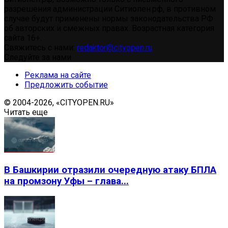
разрешения администрации Ситиопен.рф, в противном
случае будут применены нормы законодательства РФ
об авторских и смежных правах. Возрастная категория
сайта 16+.
Свяжитесь с нами:
redaktor@cityopen.ru
Следуйте за нами
Реклама на сайте
Предложить событие
© 2004-2026, «CITYOPEN.RU»
Читать еще
В Башкирии отразили очередную атаку БПЛА
на промзону Уфы – глава...