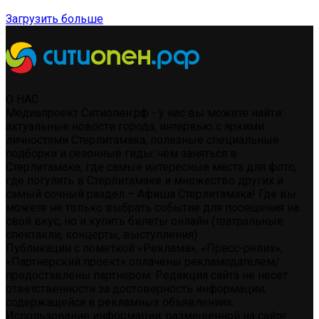
Загрузить больше
О НАС
Медиапроект Ситиопен.рф - у нас вы можете найти:
актуальные новости города, интервью с яркими
личностями Стерлитамака, полезные специальные
подборки и сезонные гиды: чем заняться в
Стерлитамаке, где самые интересные места для фото,
где погулять в Стерлитамаке и множество других и
самый сочный раздел – Афиша Стерлитамака! Где вы
можете не только выбрать событие для посещения на
свой вкус, но и купить билеты онлайн (театральные
спектакли, концерты, выступления)
Публикации с пометкой «Реклама», «Пресс-релиз»,
«Партнерский проект» оплачены рекламодателем/
предоставлены партнером. Редакция сайта не несет
ответственности за достоверность информации,
содержащейся в рекламных объявлениях.
Использование информации, размещенной на сайте