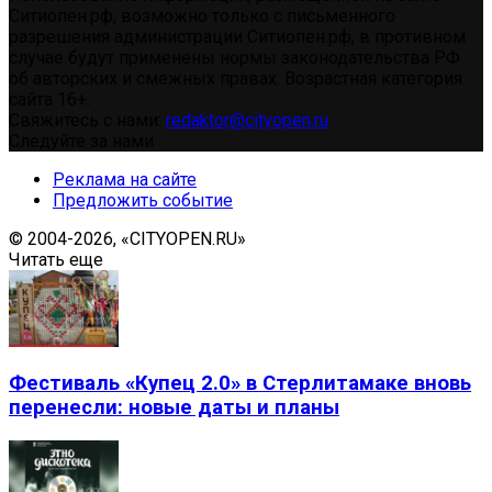
Ситиопен.рф, возможно только с письменного
разрешения администрации Ситиопен.рф, в противном
случае будут применены нормы законодательства РФ
об авторских и смежных правах. Возрастная категория
сайта 16+.
Свяжитесь с нами:
redaktor@cityopen.ru
Следуйте за нами
Реклама на сайте
Предложить событие
© 2004-2026, «CITYOPEN.RU»
Читать еще
Фестиваль «Купец 2.0» в Стерлитамаке вновь
перенесли: новые даты и планы