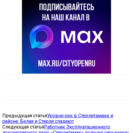
VK
Telegram
Email
Copy URL
Предыдущая статья
Уровни рек в Стерлитамаке и
районе: Белая и Стерля спадают
Следующая статья
Работник Эксплуатационного
локомотивного депо «Стерлитамак» получил серьезную