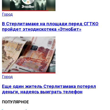
Город
В Стерлитамаке на площади перед СГТКО
пройдет этнодискотека «ЭтноБит»
Город
Еще один житель Стерлитамака потерял
деньги, надеясь выиграть телефон
ПОПУЛЯРНОЕ