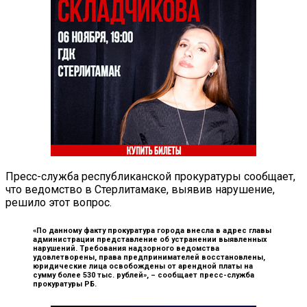
Пресс-служба республиканской прокуратуры сообщает,
что ведомство в Стерлитамаке, выявив нарушение,
решило этот вопрос.
«По данному факту прокуратура города внесла в адрес главы
администрации представление об устранении выявленных
нарушений. Требования надзорного ведомства
удовлетворены, права предпринимателей восстановлены,
юридические лица освобождены от арендной платы на
сумму более 530 тыс. рублей», –
сообщает пресс-служба
прокуратуры РБ.