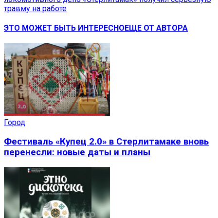
травму на работе
ЭТО МОЖЕТ БЫТЬ ИНТЕРЕСНО
ЕЩЕ ОТ АВТОРА
Город
Фестиваль «Купец 2.0» в Стерлитамаке вновь
перенесли: новые даты и планы