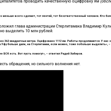
ниципалитетов проводить качественную оцифровку ям
(обсл
то меньше всего сделает, тот лентяй, тот безответственный человек. Кто бол
доложил глава администрации Стерлитамака Владимир Кули
ано выделить 10 млн рублей.
о 362 квадратных метра. Оцифровано 1112 ям. Работы продолжаются. У нас з
 Уфу больше дали, на Стерлитамак, если можно, тоже побольше выделить», –
 БСК есть. Вот пусть помогут», –
ответил Радий Хабиров.
 есть обращения, но сильного волнения нет.