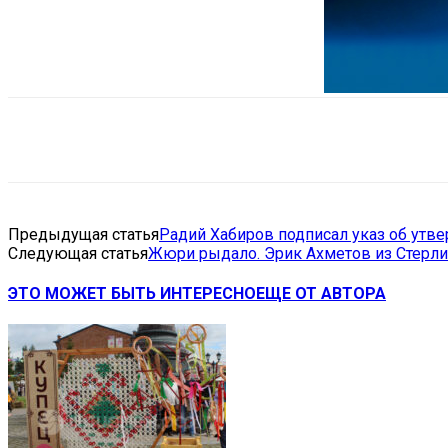
Поделиться
VK
Telegram
Ema
Предыдущая статья
Радий Хабиров подписал указ об утв
Следующая статья
Жюри рыдало. Эрик Ахметов из Стерлит
ЭТО МОЖЕТ БЫТЬ ИНТЕРЕСНО
ЕЩЕ ОТ АВТОРА