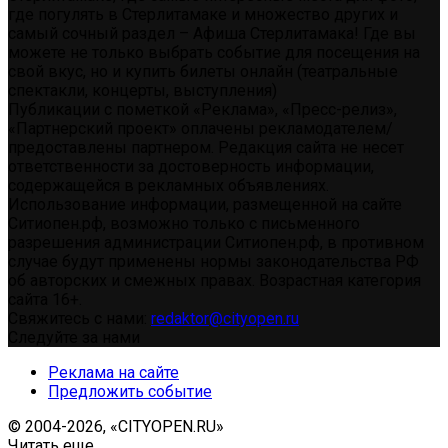
где погулять в Стерлитамаке и множество других и
самый сочный раздел – Афиша Стерлитамака! Где вы
можете не только выбрать событие для посещения на
свой вкус, но и купить билеты онлайн (театральные
спектакли, концерты, выступления)
Публикации с пометкой «Реклама», «Пресс-релиз»,
«Партнерский проект» оплачены рекламодателем/
предоставлены партнером. Редакция сайта не несет
ответственности за достоверность информации,
содержащейся в рекламных объявлениях.
Использование информации, размещенной на сайте
Ситиопен.рф, возможно только с письменного
разрешения администрации Ситиопен.рф, в противном
случае будут применены нормы законодательства РФ
об авторских и смежных правах. Возрастная категория
сайта 16+.
Свяжитесь с нами:
redaktor@cityopen.ru
Следуйте за нами
Реклама на сайте
Предложить событие
© 2004-2026, «CITYOPEN.RU»
Читать еще