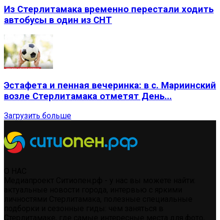
Из Стерлитамака временно перестали ходить
автобусы в один из СНТ
Эстафета и пенная вечеринка: в с. Мариинский
возле Стерлитамака отметят День...
Загрузить больше
О НАС
Медиапроект Ситиопен.рф - у нас вы можете найти:
актуальные новости города, интервью с яркими
личностями Стерлитамака, полезные специальные
подборки и сезонные гиды: чем заняться в
Стерлитамаке, где самые интересные места для фото,