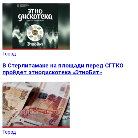
Город
В Стерлитамаке на площади перед СГТКО
пройдет этнодискотека «ЭтноБит»
Город