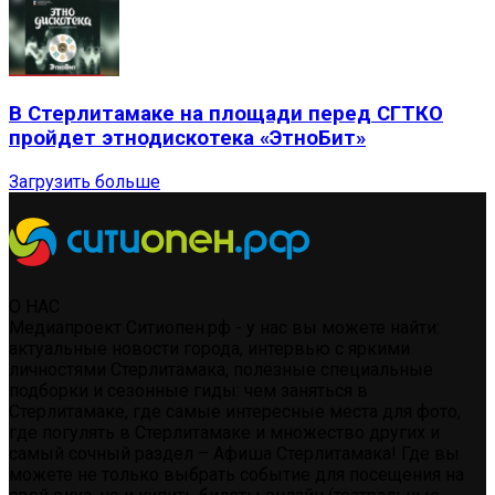
В Стерлитамаке на площади перед СГТКО
пройдет этнодискотека «ЭтноБит»
Загрузить больше
О НАС
Медиапроект Ситиопен.рф - у нас вы можете найти:
актуальные новости города, интервью с яркими
личностями Стерлитамака, полезные специальные
подборки и сезонные гиды: чем заняться в
Стерлитамаке, где самые интересные места для фото,
где погулять в Стерлитамаке и множество других и
самый сочный раздел – Афиша Стерлитамака! Где вы
можете не только выбрать событие для посещения на