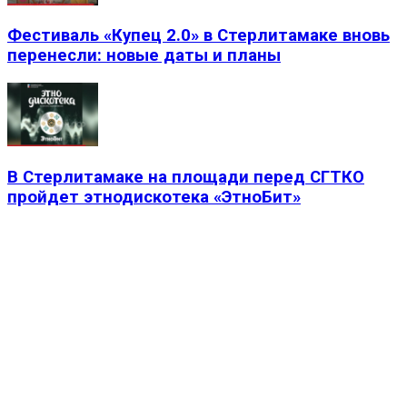
Фестиваль «Купец 2.0» в Стерлитамаке вновь
перенесли: новые даты и планы
В Стерлитамаке на площади перед СГТКО
пройдет этнодискотека «ЭтноБит»