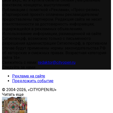
свой вкус, но и купить билеты онлайн (театральные
спектакли, концерты, выступления)
Публикации с пометкой «Реклама», «Пресс-релиз»,
«Партнерский проект» оплачены рекламодателем/
предоставлены партнером. Редакция сайта не несет
ответственности за достоверность информации,
содержащейся в рекламных объявлениях.
Использование информации, размещенной на сайте
Ситиопен.рф, возможно только с письменного
разрешения администрации Ситиопен.рф, в противном
случае будут применены нормы законодательства РФ
об авторских и смежных правах. Возрастная категория
сайта 16+.
Свяжитесь с нами:
redaktor@cityopen.ru
Следуйте за нами
Реклама на сайте
Предложить событие
© 2004-2026, «CITYOPEN.RU»
Читать еще