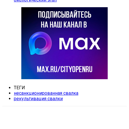
ТЕГИ
несанкционированная свалка
рекультивация свалки
VK
Telegram
Email
Copy URL