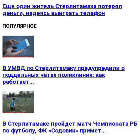
Еще один житель Стерлитамака потерял
деньги, надеясь выиграть телефон
ПОПУЛЯРНОЕ
В УМВД по Стерлитамаку предупредили о
поддельных чатах поликлиник: как
работает...
В Стерлитамаке пройдет матч Чемпионата РБ
по футболу, ФК «Содовик» примет...