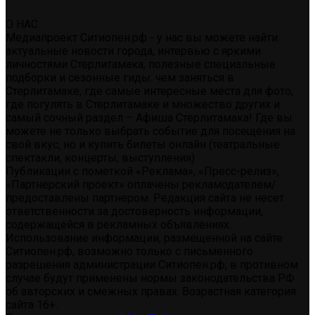
О НАС
Медиапроект Ситиопен.рф - у нас вы можете найти:
актуальные новости города, интервью с яркими
личностями Стерлитамака, полезные специальные
подборки и сезонные гиды: чем заняться в
Стерлитамаке, где самые интересные места для фото,
где погулять в Стерлитамаке и множество других и
самый сочный раздел – Афиша Стерлитамака! Где вы
можете не только выбрать событие для посещения на
свой вкус, но и купить билеты онлайн (театральные
спектакли, концерты, выступления)
Публикации с пометкой «Реклама», «Пресс-релиз»,
«Партнерский проект» оплачены рекламодателем/
предоставлены партнером. Редакция сайта не несет
ответственности за достоверность информации,
содержащейся в рекламных объявлениях.
Использование информации, размещенной на сайте
Ситиопен.рф, возможно только с письменного
разрешения администрации Ситиопен.рф, в противном
случае будут применены нормы законодательства РФ
об авторских и смежных правах. Возрастная категория
сайта 16+.