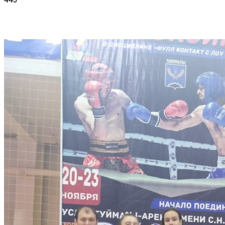
VK
Telegram
Email
Copy URL