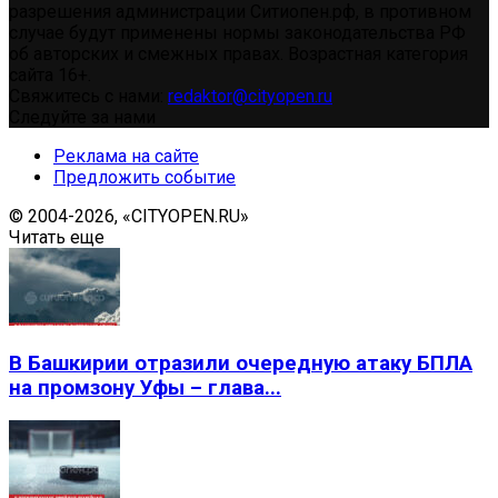
разрешения администрации Ситиопен.рф, в противном
случае будут применены нормы законодательства РФ
об авторских и смежных правах. Возрастная категория
сайта 16+.
Свяжитесь с нами:
redaktor@cityopen.ru
Следуйте за нами
Реклама на сайте
Предложить событие
© 2004-2026, «CITYOPEN.RU»
Читать еще
В Башкирии отразили очередную атаку БПЛА
на промзону Уфы – глава...