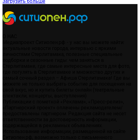
Загрузить больше
О НАС
Медиапроект Ситиопен.рф - у нас вы можете найти:
актуальные новости города, интервью с яркими
личностями Стерлитамака, полезные специальные
подборки и сезонные гиды: чем заняться в
Стерлитамаке, где самые интересные места для фото,
где погулять в Стерлитамаке и множество других и
самый сочный раздел – Афиша Стерлитамака! Где вы
можете не только выбрать событие для посещения на
свой вкус, но и купить билеты онлайн (театральные
спектакли, концерты, выступления)
Публикации с пометкой «Реклама», «Пресс-релиз»,
«Партнерский проект» оплачены рекламодателем/
предоставлены партнером. Редакция сайта не несет
ответственности за достоверность информации,
содержащейся в рекламных объявлениях.
Использование информации, размещенной на сайте
Ситиопен.рф, возможно только с письменного