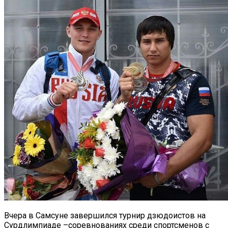
Вчера в Самсуне завершился турнир дзюдоистов на
Сурдлимпиаде –соревнованиях среди спортсменов с