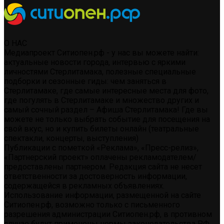
О НАС
Медиапроект Ситиопен.рф - у нас вы можете найти:
актуальные новости города, интервью с яркими
личностями Стерлитамака, полезные специальные
подборки и сезонные гиды: чем заняться в
Стерлитамаке, где самые интересные места для фото,
где погулять в Стерлитамаке и множество других и
самый сочный раздел – Афиша Стерлитамака! Где вы
можете не только выбрать событие для посещения на
свой вкус, но и купить билеты онлайн (театральные
спектакли, концерты, выступления)
Публикации с пометкой «Реклама», «Пресс-релиз»,
«Партнерский проект» оплачены рекламодателем/
предоставлены партнером. Редакция сайта не несет
ответственности за достоверность информации,
содержащейся в рекламных объявлениях.
Использование информации, размещенной на сайте
Ситиопен.рф, возможно только с письменного
разрешения администрации Ситиопен.рф, в противном
случае будут применены нормы законодательства РФ