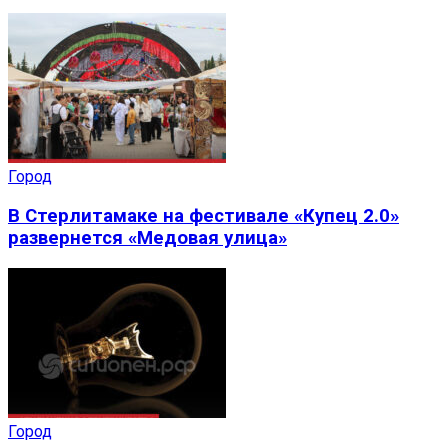
Город
В Стерлитамаке на фестивале «Купец 2.0»
развернется «Медовая улица»
Город