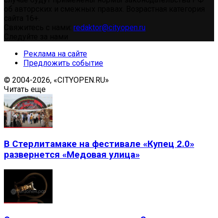
об авторских и смежных правах. Возрастная категория
сайта 16+.
Свяжитесь с нами:
redaktor@cityopen.ru
Следуйте за нами
Реклама на сайте
Предложить событие
© 2004-2026, «CITYOPEN.RU»
Читать еще
В Стерлитамаке на фестивале «Купец 2.0»
развернется «Медовая улица»