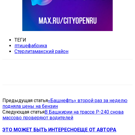
ТЕГИ
птицефабрика
Стерлитамакский район
VK
Telegram
Email
Copy URL
Предыдущая статья
«Башнефть» второй раз за неделю
подняла цены на бензин
Следующая статья
В Башкирии на трассе Р-240 снова
массово проверяют водителей
ЭТО МОЖЕТ БЫТЬ ИНТЕРЕСНО
ЕЩЕ ОТ АВТОРА