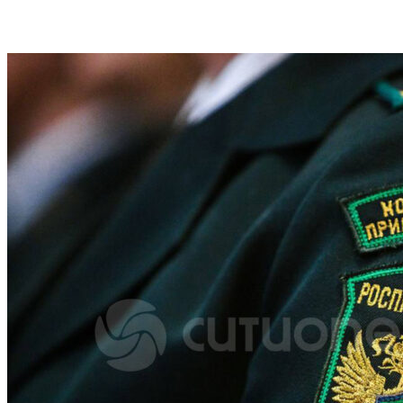
VK
Telegram
Email
Copy URL