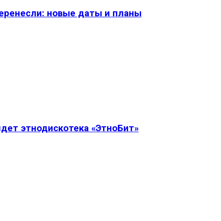
перенесли: новые даты и планы
дет этнодискотека «ЭтноБит»