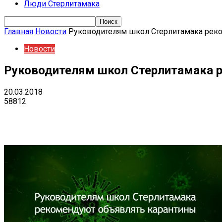
Люди Стерлитамака
Главная
Новости
Руководителям школ Стерлитамака рек
Новости
Руководителям школ Стерлитамака 
20.03.2018
58812
Поделиться
VK
Telegram
Ema