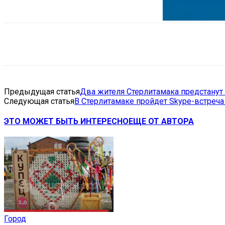
Поделиться
VK
Telegram
Ema
Предыдущая статья
Два жителя Стерлитамака предстанут
Следующая статья
В Стерлитамаке пройдет Skype-встреча
ЭТО МОЖЕТ БЫТЬ ИНТЕРЕСНО
ЕЩЕ ОТ АВТОРА
Город