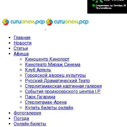
Главная
Новости
Статьи
Афиша
Киноцентр Кинопорт
Кинотеатр Мираж Синема
Клуб Артель
Городской дворец культуры
Русский Драматический Театр
Стерлитамакская картинная галерея
События продюсерского центра I.P.
Парк Гагарина
Стерлитамак-Арена
Купить билеты онлайн
Фотогалерея
Погода
Онлайн билеты