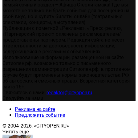
самый сочный раздел – Афиша Стерлитамака! Где вы
можете не только выбрать событие для посещения на
свой вкус, но и купить билеты онлайн (театральные
спектакли, концерты, выступления)
Публикации с пометкой «Реклама», «Пресс-релиз»,
«Партнерский проект» оплачены рекламодателем/
предоставлены партнером. Редакция сайта не несет
ответственности за достоверность информации,
содержащейся в рекламных объявлениях.
Использование информации, размещенной на сайте
Ситиопен.рф, возможно только с письменного
разрешения администрации Ситиопен.рф, в противном
случае будут применены нормы законодательства РФ
об авторских и смежных правах. Возрастная категория
сайта 16+.
Свяжитесь с нами:
redaktor@cityopen.ru
Следуйте за нами
Реклама на сайте
Предложить событие
© 2004-2026, «CITYOPEN.RU»
Читать еще