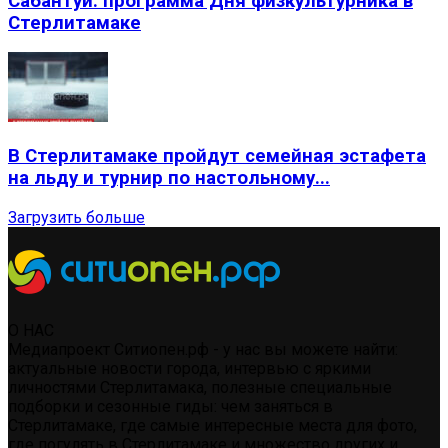
Сабантуй: программа Дня физкультурника в
Стерлитамаке
В Стерлитамаке пройдут семейная эстафета
на льду и турнир по настольному...
Загрузить больше
О НАС
Медиапроект Ситиопен.рф - у нас вы можете найти:
актуальные новости города, интервью с яркими
личностями Стерлитамака, полезные специальные
подборки и сезонные гиды: чем заняться в
Стерлитамаке, где самые интересные места для фото,
где погулять в Стерлитамаке и множество других и