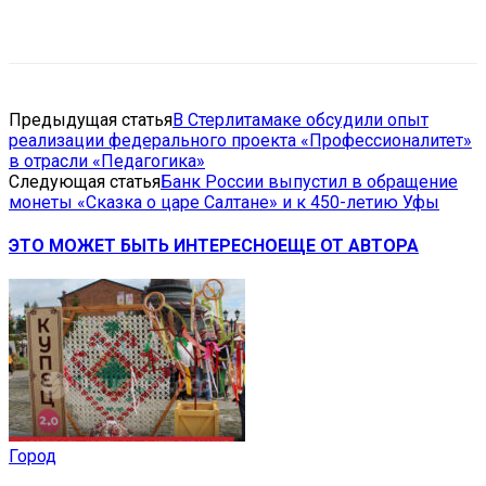
VK
Telegram
Email
Copy URL
Предыдущая статья
В Стерлитамаке обсудили опыт
реализации федерального проекта «Профессионалитет»
в отрасли «Педагогика»
Следующая статья
Банк России выпустил в обращение
монеты «Сказка о царе Салтане» и к 450-летию Уфы
ЭТО МОЖЕТ БЫТЬ ИНТЕРЕСНО
ЕЩЕ ОТ АВТОРА
Город