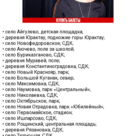
• село Айгулево, детская площадка;
• деревня Юрактау, подножие горы Юрактау;
• село Новофедоровское, СДК;
• село Аючево, поле за школой;
• село Буриказганово, СДК;
• деревня Муравей, поле;
• деревня Константиноградовка, СДК;
• село Новый Краснояр, парк;
• село Большой Куганак, север;
• село Максимовка, СДК;
• село Наумовка, парк «Центральный»;
• село Николаевка, СДК;
• село Октябрьское, парк;
• село Новая Отрадовка, парк «Юбилейный»;
• село Первомайское, стадион;
• село Ишпарсово, СДК;
• село Рощинский, центральная площадь;
• деревня Рязановка, СДК;
• село Тюрюшля, СДК;