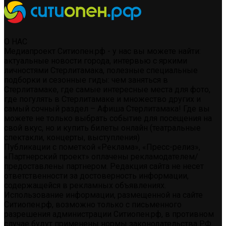
О НАС
Медиапроект Ситиопен.рф - у нас вы можете найти:
актуальные новости города, интервью с яркими
личностями Стерлитамака, полезные специальные
подборки и сезонные гиды: чем заняться в
Стерлитамаке, где самые интересные места для фото,
где погулять в Стерлитамаке и множество других и
самый сочный раздел – Афиша Стерлитамака! Где вы
можете не только выбрать событие для посещения на
свой вкус, но и купить билеты онлайн (театральные
спектакли, концерты, выступления)
Публикации с пометкой «Реклама», «Пресс-релиз»,
«Партнерский проект» оплачены рекламодателем/
предоставлены партнером. Редакция сайта не несет
ответственности за достоверность информации,
содержащейся в рекламных объявлениях.
Использование информации, размещенной на сайте
Ситиопен.рф, возможно только с письменного
разрешения администрации Ситиопен.рф, в противном
случае будут применены нормы законодательства РФ