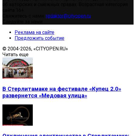
об авторских и смежных правах. Возрастная категория
сайта 16+.
Свяжитесь с нами:
redaktor@cityopen.ru
Следуйте за нами
Реклама на сайте
Предложить событие
© 2004-2026, «CITYOPEN.RU»
Читать еще
В Стерлитамаке на фестивале «Купец 2.0»
развернется «Медовая улица»
Отключения электричества в Стерлитамаке: