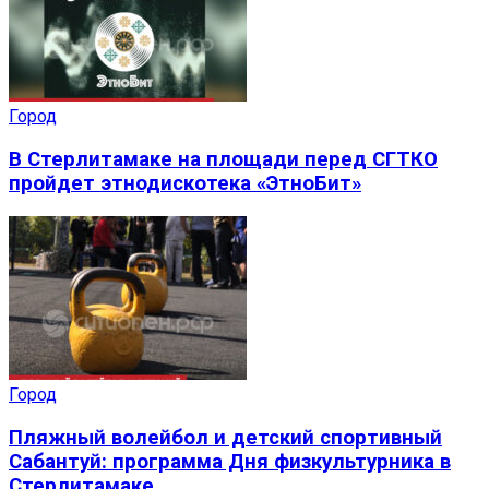
Город
В Стерлитамаке на площади перед СГТКО
пройдет этнодискотека «ЭтноБит»
Город
Пляжный волейбол и детский спортивный
Сабантуй: программа Дня физкультурника в
Стерлитамаке