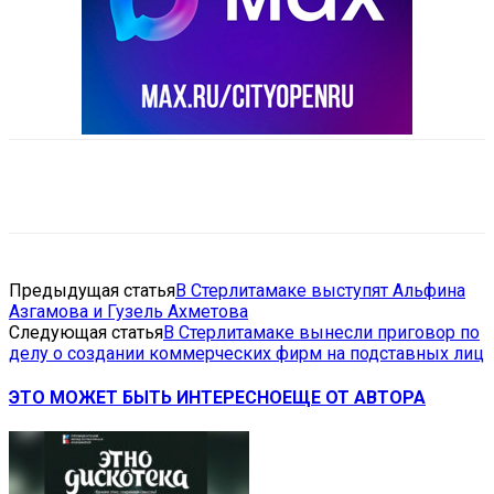
VK
Telegram
Email
Copy URL
Предыдущая статья
В Стерлитамаке выступят Альфина
Азгамова и Гузель Ахметова
Следующая статья
В Стерлитамаке вынесли приговор по
делу о создании коммерческих фирм на подставных лиц
ЭТО МОЖЕТ БЫТЬ ИНТЕРЕСНО
ЕЩЕ ОТ АВТОРА