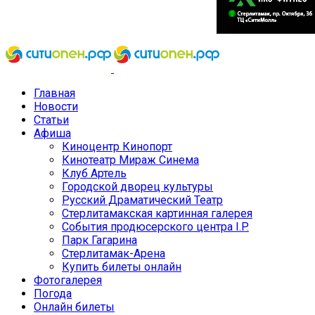
Главная
Новости
Статьи
Афиша
Киноцентр Кинопорт
Кинотеатр Мираж Синема
Клуб Артель
Городской дворец культуры
Русский Драматический Театр
Стерлитамакская картинная галерея
События продюсерского центра I.P.
Парк Гагарина
Стерлитамак-Арена
Купить билеты онлайн
Фотогалерея
Погода
Онлайн билеты