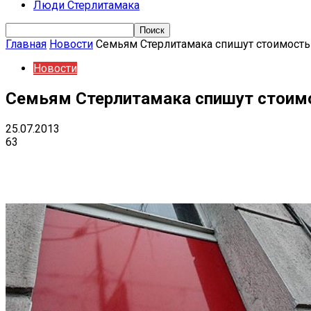
Люди Стерлитамака
Главная
Новости
Семьям Стерлитамака спишут стоимость
Новости
Семьям Стерлитамака спишут стоимо
25.07.2013
63
Поделиться
VK
Telegram
Ema