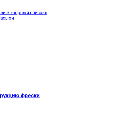
ли в «черный список»
Насыри
трукцию фрески