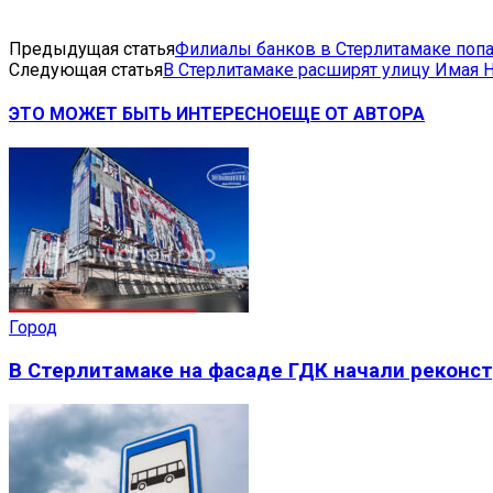
Предыдущая статья
Филиалы банков в Стерлитамаке попа
Следующая статья
В Стерлитамаке расширят улицу Имая 
ЭТО МОЖЕТ БЫТЬ ИНТЕРЕСНО
ЕЩЕ ОТ АВТОРА
Город
В Стерлитамаке на фасаде ГДК начали реконс