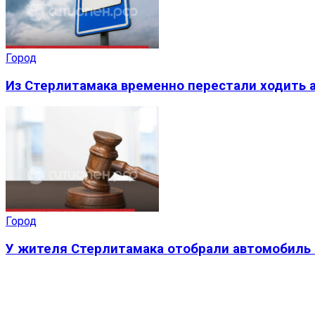
Город
Из Стерлитамака временно перестали ходить а
Город
У жителя Стерлитамака отобрали автомобиль 