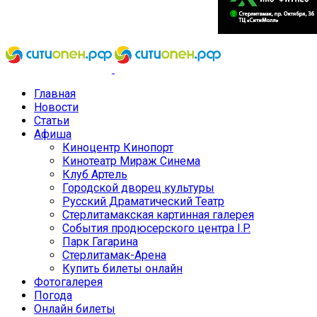
Главная
Новости
Статьи
Афиша
Киноцентр Кинопорт
Кинотеатр Мираж Синема
Клуб Артель
Городской дворец культуры
Русский Драматический Театр
Стерлитамакская картинная галерея
События продюсерского центра I.P.
Парк Гагарина
Стерлитамак-Арена
Купить билеты онлайн
Фотогалерея
Погода
Онлайн билеты