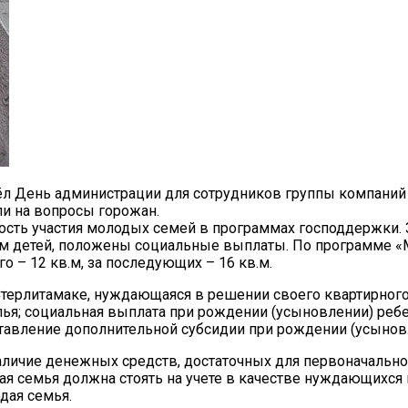
ёл День администрации для сотрудников группы компаний 
и на вопросы горожан.
ность участия молодых семей в программах господдержки.
детей, положены социальные выплаты. По программе «Мол
го – 12 кв.м, за последующих – 16 кв.м.
терлитамаке, нуждающаяся в решении своего квартирного 
лья; социальная выплата при рождении (усыновлении) реб
ставление дополнительной субсидии при рождении (усынов
личие денежных средств, достаточных для первоначальн
одая семья должна стоять на учете в качестве нуждающих
дая семья.