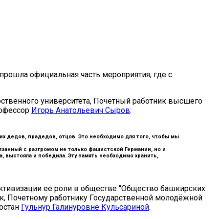
 прошла официальная часть мероприятия, где с
рственного университета, Почетный работник высшего
рофессор
Игорь Анатольевич Сыров
:
х дедов, прадедов, отцов. Это необходимо для того, чтобы мы
вязанный с разгромом не только фашистской Германии, но и
 выстояла и победила. Эту память необходимо хранить,
ктивизации ее роли в обществе “Общество башкирских
ук, Почетному работнику Государственной молодёжной
тостан
Гульнур Галинуровне Кульсариной
.