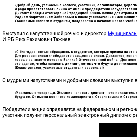
«Добрый день, уважаемые коллеги, участники, организаторы, дорог
Я рада приветствовать лично от имени председателя Государствен
Диктант Победы стал хорошей традицией. Очень важно для страны п
Радием Фаритовичем Хабировым в плане увековечения имен наших г
Уважаемые коллеги и студенты, поздравляю с началом нового учебно
Выступил с напутственной речью и директор
Муниципальн
И РБ Риф Рахимович Тажиев.
«С благодарностью обращаюсь к студентам, которые пришли на это м
Для россиян слово «победа» это священное слово. Диктантов, конечн
хорошо вы знаете историю Великой Отечественной войны. Для меня 
это здание, чтобы написать диктант, потому что будучи девятикласс
Желаю успехов, уважаемые студенты и взрослые!»
С мудрыми напутствиями и добрыми словами выступил в
«Уважаемые товарищи. Желание написать диктант – это показатель п
будущее. От имени военного комиссариата г. Стерлитамака и Стерли
Победители акции определятся на федеральном и регион
участник получит персональный электронный диплом с ре