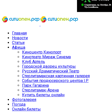
Главная
Новости
Статьи
Афиша
Киноцентр Кинопорт
Кинотеатр Мираж Синема
Клуб Артель
Городской дворец культуры
Русский Драматический Театр
Стерлитамакская картинная галерея
События продюсерского центра I.P.
Парк Гагарина
Стерлитамак-Арена
Купить билеты онлайн
Фотогалерея
Погода
Онлайн билеты