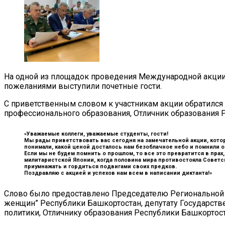
На одной из площадок проведения Международной акции
пожеланиями выступили почетные гости.
С приветственным словом к участникам акции обратился
профессионального образования, Отличник образования 
«Уважаемые коллеги, уважаемые студенты, гости!
Мы рады приветствовать вас сегодня на замечательной акции, котор
понимали, какой ценой досталось нам безоблачное небо и помнили о
Если мы не будем помнить о прошлом, то все это превратится в прах
милитаристской Японии, когда половина мира противостояла Советс
приумнажать и гордиться подвигами своих предков.
Поздравляю с акцией и успехов нам всем в написании диктанта!»
Слово было предоставлено Председателю Региональной 
женщин” Республики Башкортостан, депутату Государств
политики, Отличнику образования Республики Башкорто