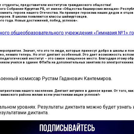
ие студенты, представители институтов гражданского общества!
ного Собрания-Курултая РБ, от имени «Общества башкирских женщин» Респуб
омнить героев нашего Отечества. На примере героизма наших дедов и отцов
ероев. В школах появляются классы шаймуртовцев.
го года. Новых достижений, побед, успехов».
ого общеобразовательного учреждения «Гимназия №1» гор
ероприятие. Значит, что это те люди, которые принесут добро в школы и пон
о, немало теперь. Но этот диктант особенный. Это дает возможность вспомн
педагогический институт – это самое священное место. Благодаря этому обр
ником учился в здание ФПиПа на дополнительных занятиях по электротехнике
оенный комиссар Рустам Гаданович Кантемиров.
атриотизма нашего населения. Диктант актуален в данное время. От того, ка
тамакского района желаю всем участникам акции успехов!»
альном уровнях. Результаты диктанта можно будет узнать
зультатами диктанта.