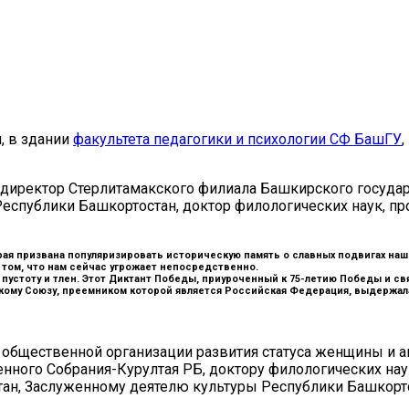
, в здании
факультета педагогики и психологии СФ БашГУ
,
 директор Стерлитамакского филиала Башкирского госуда
Республики Башкортостан, доктор филологических наук, п
ая призвана популяризировать историческую память о славных подвигах наши
 том, что нам сейчас угрожает непосредственно.
, пустоту и тлен. Этот Диктант Победы, приуроченный к 75-летию Победы и с
кому Союзу, преемником которой является Российская Федерация, выдержала,
общественной организации развития статуса женщины и а
енного Собрания-Курултая РБ, доктору филологических на
стан, Заслуженному деятелю культуры Республики Башкор