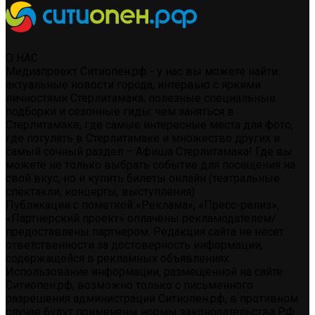
О НАС
Медиапроект Ситиопен.рф - у нас вы можете найти:
актуальные новости города, интервью с яркими
личностями Стерлитамака, полезные специальные
подборки и сезонные гиды: чем заняться в
Стерлитамаке, где самые интересные места для фото,
где погулять в Стерлитамаке и множество других и
самый сочный раздел – Афиша Стерлитамака! Где вы
можете не только выбрать событие для посещения на
свой вкус, но и купить билеты онлайн (театральные
спектакли, концерты, выступления)
Публикации с пометкой «Реклама», «Пресс-релиз»,
«Партнерский проект» оплачены рекламодателем/
предоставлены партнером. Редакция сайта не несет
ответственности за достоверность информации,
содержащейся в рекламных объявлениях.
Использование информации, размещенной на сайте
Ситиопен.рф, возможно только с письменного
разрешения администрации Ситиопен.рф, в противном
случае будут применены нормы законодательства РФ