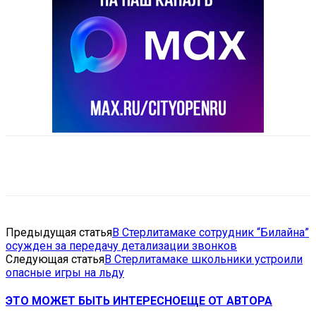
VK
Telegram
Email
Copy URL
Предыдущая статья
В Стерлитамаке сотрудник “Билайна”
осужден за передачу детализации звонков
Следующая статья
В Стерлитамаке школьники устроили
опасные игры на льду
ЭТО МОЖЕТ БЫТЬ ИНТЕРЕСНО
ЕЩЕ ОТ АВТОРА