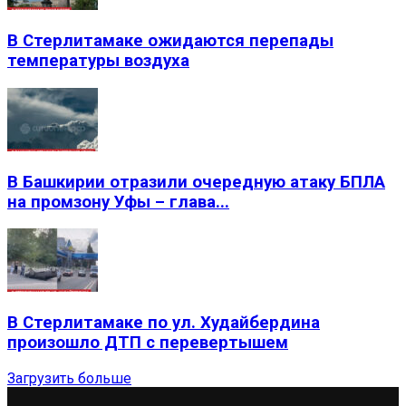
В Стерлитамаке ожидаются перепады
температуры воздуха
В Башкирии отразили очередную атаку БПЛА
на промзону Уфы – глава...
В Стерлитамаке по ул. Худайбердина
произошло ДТП с перевертышем
Загрузить больше