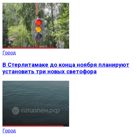
Город
В Стерлитамаке до конца ноября планируют
установить три новых светофора
Город