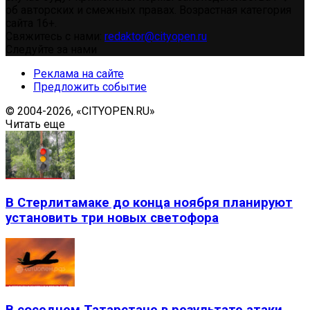
об авторских и смежных правах. Возрастная категория
сайта 16+.
Свяжитесь с нами:
redaktor@cityopen.ru
Следуйте за нами
Реклама на сайте
Предложить событие
© 2004-2026, «CITYOPEN.RU»
Читать еще
В Стерлитамаке до конца ноября планируют
установить три новых светофора
В соседнем Татарстане в результате атаки