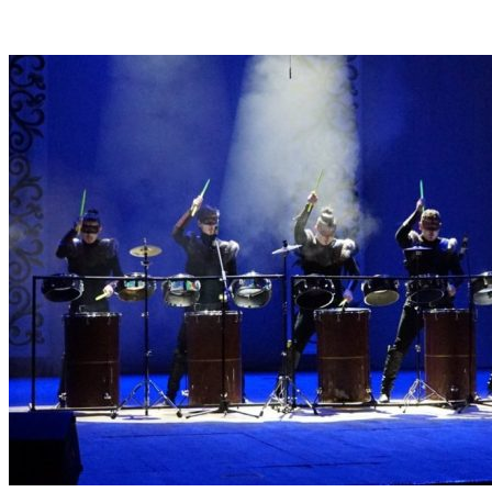
VK
Telegram
Email
Copy URL