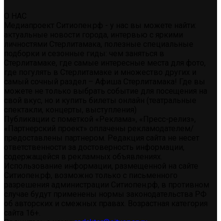
О НАС
Медиапроект Ситиопен.рф - у нас вы можете найти:
актуальные новости города, интервью с яркими
личностями Стерлитамака, полезные специальные
подборки и сезонные гиды: чем заняться в
Стерлитамаке, где самые интересные места для фото,
где погулять в Стерлитамаке и множество других и
самый сочный раздел – Афиша Стерлитамака! Где вы
можете не только выбрать событие для посещения на
свой вкус, но и купить билеты онлайн (театральные
спектакли, концерты, выступления)
Публикации с пометкой «Реклама», «Пресс-релиз»,
«Партнерский проект» оплачены рекламодателем/
предоставлены партнером. Редакция сайта не несет
ответственности за достоверность информации,
содержащейся в рекламных объявлениях.
Использование информации, размещенной на сайте
Ситиопен.рф, возможно только с письменного
разрешения администрации Ситиопен.рф, в противном
случае будут применены нормы законодательства РФ
об авторских и смежных правах. Возрастная категория
сайта 16+.