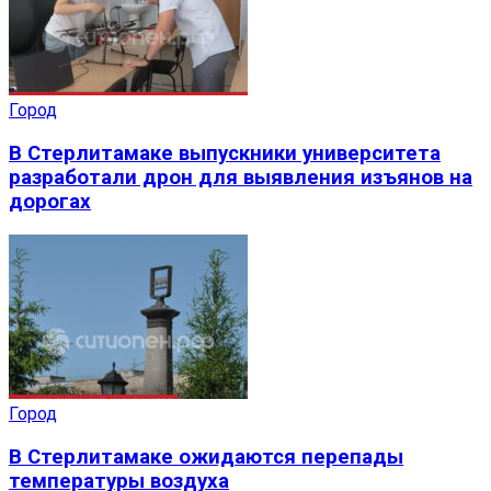
Город
В Стерлитамаке выпускники университета
разработали дрон для выявления изъянов на
дорогах
Город
В Стерлитамаке ожидаются перепады
температуры воздуха