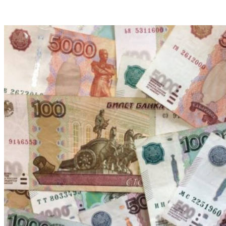
VK
Telegram
Email
Copy URL