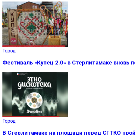
Город
Фестиваль «Купец 2.0» в Стерлитамаке вновь 
Город
В Стерлитамаке на площади перед СГТКО прой