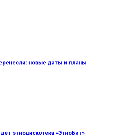
перенесли: новые даты и планы
дет этнодискотека «ЭтноБит»