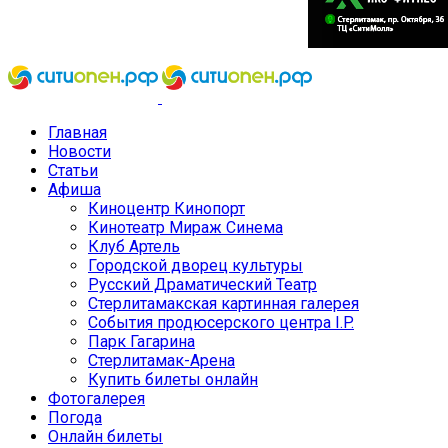
Главная
Новости
Статьи
Афиша
Киноцентр Кинопорт
Кинотеатр Мираж Синема
Клуб Артель
Городской дворец культуры
Русский Драматический Театр
Стерлитамакская картинная галерея
События продюсерского центра I.P.
Парк Гагарина
Стерлитамак-Арена
Купить билеты онлайн
Фотогалерея
Погода
Онлайн билеты