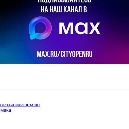
il
Copy URL
о захватила землю
амака