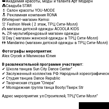
👑Академия красоты, моды и таланта Арт Модерн
💑Свадьба STAR
💄 Салон красоты YOU-MODE
🔝 Рекламная компания RONA
💃Интернет-магазин Kemsi
👚 Fashion Week ( 2 этаж, ТРЦ Сити-Молл)
👼 магазин детской одежды ACOOLA KIDS
👠 ZR-мультибрендовый магазин одежды
👗Day ( магазин женской одежды в ТРЦ Сити-Молл)
👫 Mandarino (магазин детской одежды в ТРЦ Сити-Молл)
Фотографы мероприятия:
Alex Crycek и Маликова Юлия
В развлекательной программе участвуют:
✔ Школа танцев Sun City Dance Center”
✔ Заслуженный коллектив РФ Народный хореографически
✔ Студия танцев Dance Republiс
✔ Творческая студия “Опера”
✔ Молодежная группа танца Booty/Тверк Str
Адрес мероприятия: ул.Строителей, ТРЦ”Сити-Молл”