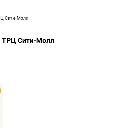
Ц Сити-Молл
ТРЦ Сити-Молл
il
Copy URL