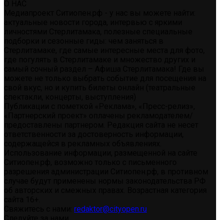
О НАС
Медиапроект Ситиопен.рф - у нас вы можете найти:
актуальные новости города, интервью с яркими
личностями Стерлитамака, полезные специальные
подборки и сезонные гиды: чем заняться в
Стерлитамаке, где самые интересные места для фото,
где погулять в Стерлитамаке и множество других и
самый сочный раздел – Афиша Стерлитамака! Где вы
можете не только выбрать событие для посещения на
свой вкус, но и купить билеты онлайн (театральные
спектакли, концерты, выступления)
Публикации с пометкой «Реклама», «Пресс-релиз»,
«Партнерский проект» оплачены рекламодателем/
предоставлены партнером. Редакция сайта не несет
ответственности за достоверность информации,
содержащейся в рекламных объявлениях.
Использование информации, размещенной на сайте
Ситиопен.рф, возможно только с письменного
разрешения администрации Ситиопен.рф, в противном
случае будут применены нормы законодательства РФ
об авторских и смежных правах. Возрастная категория
сайта 16+.
Свяжитесь с нами:
redaktor@cityopen.ru
Следуйте за нами