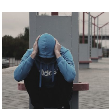
VK
Telegram
Email
Copy URL