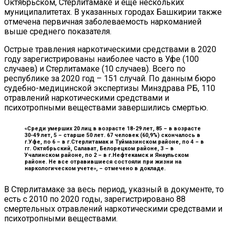
Октябрьском, Стерлитамаке и еще нескольких
муниципалитетах. В указанных городах Башкирии также
отмечена первичная заболеваемость наркоманией
выше среднего показателя.
Острые травления наркотическими средствами в 2020
году зарегистрированы наиболее часто в Уфе (100
случаев) и Стерлитамаке (10 случаев). Всего по
республике за 2020 год – 151 случай. По данным бюро
судебно-медицинской экспертизы Минздрава РБ, 110
отравлений наркотическими средствами и
психотропными веществами завершились смертью.
«Среди умерших 20 лиц в возрасте 18-29 лет, 85 – в возрасте
30-49 лет, 5 – старше 50 лет. 67 человек (60,9%) скончалось в
г.Уфе, по 6 – в г.Стерлитамак и Туймазинском районе, по 4 – в
гг. Октябрьский, Салават, Белорецком районе, 3 – в
Учалинском районе, по 2 – в г.Нефтекамск и Янаульском
районе. Не все отравившиеся состояли при жизни на
наркологическом учете», –
отмечено в докладе.
В Стерлитамаке за весь период, указный в документе, то
есть с 2010 по 2020 годы, зарегистрировано 88
смертельных отравлений наркотическими средствами и
психотропными веществами.