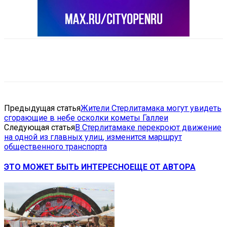
VK
Telegram
Email
Copy URL
Предыдущая статья
Жители Стерлитамака могут увидеть
сгорающие в небе осколки кометы Галлеи
Следующая статья
В Стерлитамаке перекроют движение
на одной из главных улиц, изменится маршрут
общественного транспорта
ЭТО МОЖЕТ БЫТЬ ИНТЕРЕСНО
ЕЩЕ ОТ АВТОРА