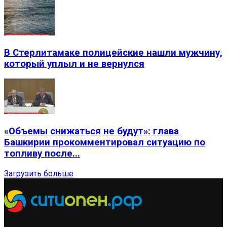
В Стерлитамаке полицейские нашли мужчину,
который уплыл и не вернулся
«Объемы снижаться не будут»: глава
Башкирии прокомментировал ситуацию по
топливу после...
Загрузить больше