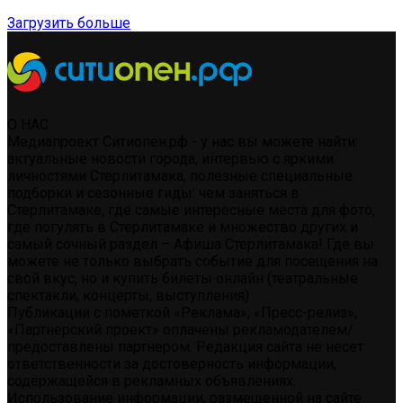
Загрузить больше
О НАС
Медиапроект Ситиопен.рф - у нас вы можете найти:
актуальные новости города, интервью с яркими
личностями Стерлитамака, полезные специальные
подборки и сезонные гиды: чем заняться в
Стерлитамаке, где самые интересные места для фото,
где погулять в Стерлитамаке и множество других и
самый сочный раздел – Афиша Стерлитамака! Где вы
можете не только выбрать событие для посещения на
свой вкус, но и купить билеты онлайн (театральные
спектакли, концерты, выступления)
Публикации с пометкой «Реклама», «Пресс-релиз»,
«Партнерский проект» оплачены рекламодателем/
предоставлены партнером. Редакция сайта не несет
ответственности за достоверность информации,
содержащейся в рекламных объявлениях.
Использование информации, размещенной на сайте