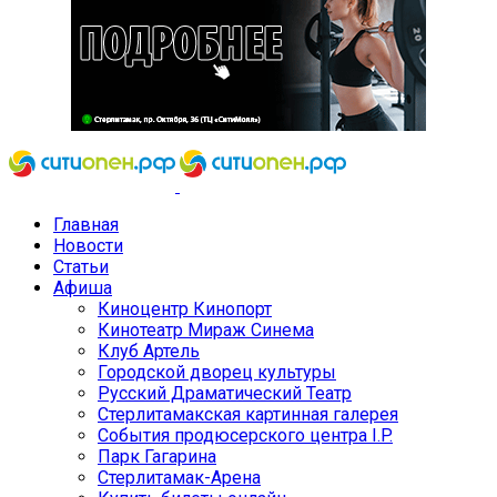
Главная
Новости
Статьи
Афиша
Киноцентр Кинопорт
Кинотеатр Мираж Синема
Клуб Артель
Городской дворец культуры
Русский Драматический Театр
Стерлитамакская картинная галерея
События продюсерского центра I.P.
Парк Гагарина
Стерлитамак-Арена