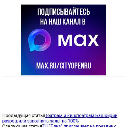
VK
Telegram
Email
Copy URL
Предыдущая статья
Театрам и кинотеатрам Башкирии
разрешили заполнять залы на 100%
Следующая статья
ТЦ “Ёлка” приглашает на праздник