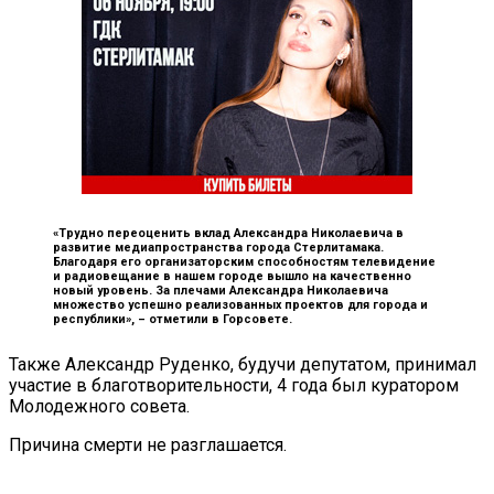
«Трудно переоценить вклад Александра Николаевича в
развитие медиапространства города Стерлитамака.
Благодаря его организаторским способностям телевидение
и радиовещание в нашем городе вышло на качественно
новый уровень. За плечами Александра Николаевича
множество успешно реализованных проектов для города и
республики», –
отметили в Горсовете.
Также Александр Руденко, будучи депутатом, принимал
участие в благотворительности, 4 года был куратором
Молодежного совета.
Причина смерти не разглашается.