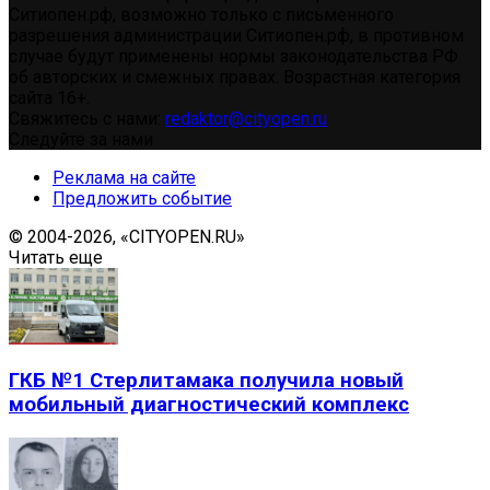
Ситиопен.рф, возможно только с письменного
разрешения администрации Ситиопен.рф, в противном
случае будут применены нормы законодательства РФ
об авторских и смежных правах. Возрастная категория
сайта 16+.
Свяжитесь с нами:
redaktor@cityopen.ru
Следуйте за нами
Реклама на сайте
Предложить событие
© 2004-2026, «CITYOPEN.RU»
Читать еще
ГКБ №1 Стерлитамака получила новый
мобильный диагностический комплекс