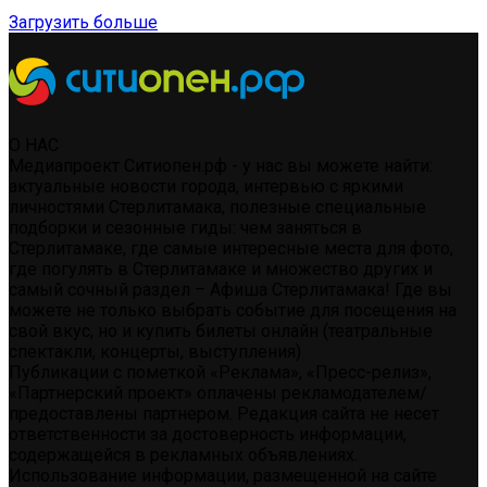
Загрузить больше
О НАС
Медиапроект Ситиопен.рф - у нас вы можете найти:
актуальные новости города, интервью с яркими
личностями Стерлитамака, полезные специальные
подборки и сезонные гиды: чем заняться в
Стерлитамаке, где самые интересные места для фото,
где погулять в Стерлитамаке и множество других и
самый сочный раздел – Афиша Стерлитамака! Где вы
можете не только выбрать событие для посещения на
свой вкус, но и купить билеты онлайн (театральные
спектакли, концерты, выступления)
Публикации с пометкой «Реклама», «Пресс-релиз»,
«Партнерский проект» оплачены рекламодателем/
предоставлены партнером. Редакция сайта не несет
ответственности за достоверность информации,
содержащейся в рекламных объявлениях.
Использование информации, размещенной на сайте