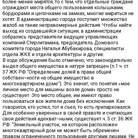
более-менее мирятся, то с тем, что отдельные граждане
ограждают места общего пользования колышками,
бордюрами и цепочками на замках, многие мириться не
хотят. В администрацию города поступает множество
жалоб на такие неправомерные действия. Чтобы найти
выход из создавшейся ситуации, в администрации
собрались представители ведущих управляющих
компаний Стерлитамака, председатель Домового
комитета города Наталья Абубакирова, специалисты
отдела ЖКХ и отдела архитектуры и другие.
В ходе обсуждения было отмечено, что законодательно
выдел общего имущества в натуре запрещен (п.1 ч. ст.
37 ЖК РФ “Определение долей в праве общей
собствен¬ности на общее имущество в
многоквартирном доме”). Это значит, что понятия «мое
личное место для машины возле дома» просто не
существует. Это место общее, им имеют право
пользоваться все жители дома без исключения. Как
говорится, кто успел, тот и съел, то есть припарковался.
Для особенно уверенных в своей правоте и считающих
свои действия адекват¬ными, существует ч. 5 ст. 36 ЖК
РФ: “Земельный участок, на котором расположен
многоквартирный дом не может быть обременен
правом ограниченного пользования другими лицами. Не