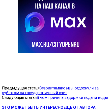
VK
Telegram
Email
Copy URL
Предыдущая статья
Стерлитамаковцы отдохнули за
рубежом за государственный счет
Следующая статья
В чем причина задержки подачи воды
ЭТО МОЖЕТ БЫТЬ ИНТЕРЕСНО
ЕЩЕ ОТ АВТОРА