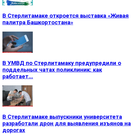
В Стерлитамаке откроется выставка «Живая
палитра Башкортостана»
В УМВД по Стерлитамаку предупредили о
поддельных чатах поликлиник: как
работает...
В Стерлитамаке выпускники университета
разработали дрон для выявления изъянов на
дорогах