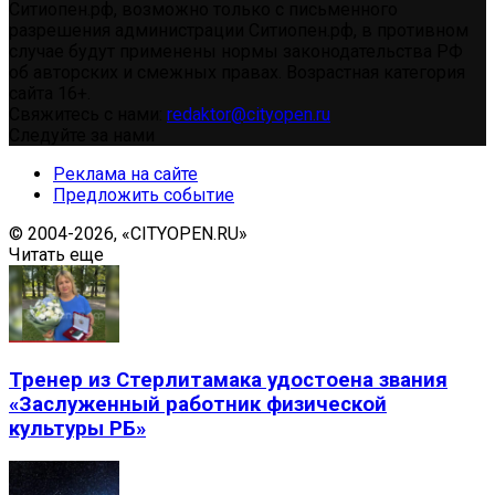
Ситиопен.рф, возможно только с письменного
разрешения администрации Ситиопен.рф, в противном
случае будут применены нормы законодательства РФ
об авторских и смежных правах. Возрастная категория
сайта 16+.
Свяжитесь с нами:
redaktor@cityopen.ru
Следуйте за нами
Реклама на сайте
Предложить событие
© 2004-2026, «CITYOPEN.RU»
Читать еще
Тренер из Стерлитамака удостоена звания
«Заслуженный работник физической
культуры РБ»