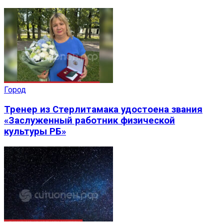
Город
Тренер из Стерлитамака удостоена звания
«Заслуженный работник физической
культуры РБ»