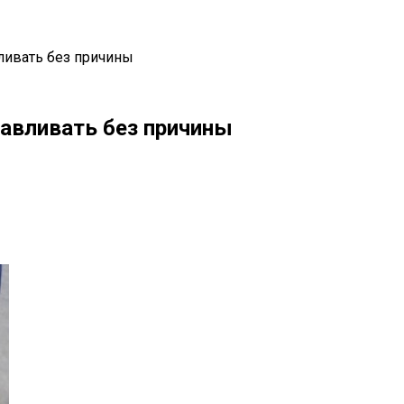
ливать без причины
авливать без причины
il
Copy URL