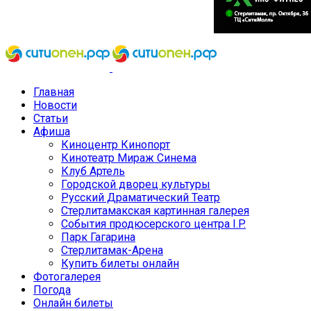
Главная
Новости
Статьи
Афиша
Киноцентр Кинопорт
Кинотеатр Мираж Синема
Клуб Артель
Городской дворец культуры
Русский Драматический Театр
Стерлитамакская картинная галерея
События продюсерского центра I.P.
Парк Гагарина
Стерлитамак-Арена
Купить билеты онлайн
Фотогалерея
Погода
Онлайн билеты