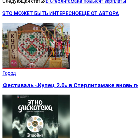
Следующая статья
В Стерлитамаке повысят зарплаты
ЭТО МОЖЕТ БЫТЬ ИНТЕРЕСНО
ЕЩЕ ОТ АВТОРА
Город
Фестиваль «Купец 2.0» в Стерлитамаке вновь 