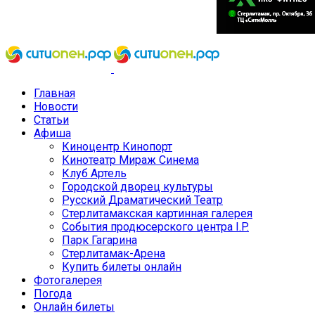
Главная
Новости
Статьи
Афиша
Киноцентр Кинопорт
Кинотеатр Мираж Синема
Клуб Артель
Городской дворец культуры
Русский Драматический Театр
Стерлитамакская картинная галерея
События продюсерского центра I.P.
Парк Гагарина
Стерлитамак-Арена
Купить билеты онлайн
Фотогалерея
Погода
Онлайн билеты