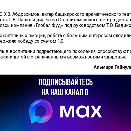
 Х.З. Абдрахимов, актер башкирского драматического теат
аев» Г.В. Панин и директор Стерлитамакского центра дист
ась компания «Глобал Фуд» под руководством Т.В. Бадико
жительных эмоций, ребята с большим интересом следили
ржала победу со счетом 1:0.
ь в воспитании подрастающего поколения, способствуют
жизни детей с ограниченными возможностями здоровья.
Альмира Гайнул