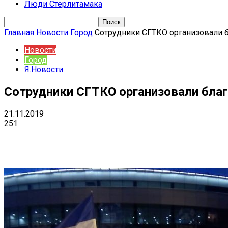
Люди Стерлитамака
Главная
Новости
Город
Сотрудники СГТКО организовали 
Новости
Город
Я.Новости
Сотрудники СГТКО организовали бла
21.11.2019
251
Поделиться
VK
Telegram
Ema