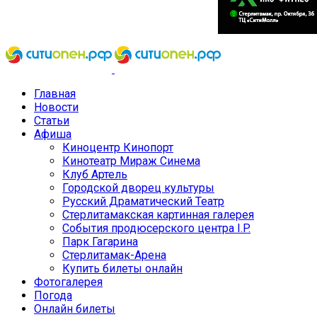
Главная
Новости
Статьи
Афиша
Киноцентр Кинопорт
Кинотеатр Мираж Синема
Клуб Артель
Городской дворец культуры
Русский Драматический Театр
Стерлитамакская картинная галерея
События продюсерского центра I.P.
Парк Гагарина
Стерлитамак-Арена
Купить билеты онлайн
Фотогалерея
Погода
Онлайн билеты