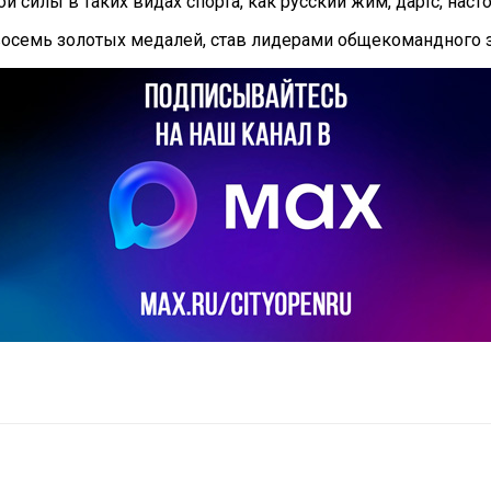
 силы в таких видах спорта, как русский жим, дартс, насто
восемь золотых медалей, став лидерами общекомандного з
il
Copy URL