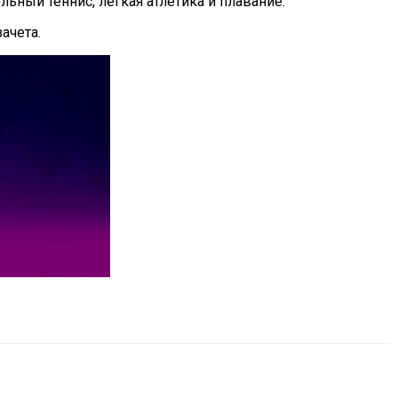
льный теннис, легкая атлетика и плавание.
ачета.