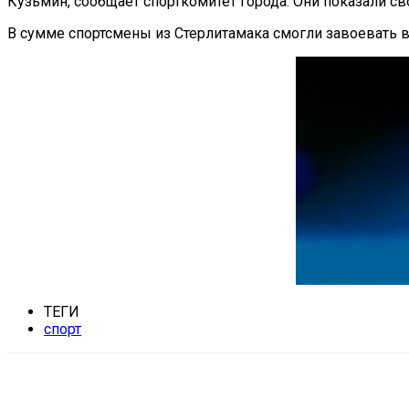
Кузьмин, сообщает спорткомитет города. Они показали свои
В сумме спортсмены из Стерлитамака смогли завоевать 
ТЕГИ
спорт
Поделиться
VK
Telegram
Ema