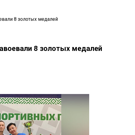
евали 8 золотых медалей
завоевали 8 золотых медалей
il
Copy URL