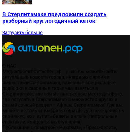
В Стерлитамаке предложили создать
разборный круглогодичный каток
Загрузить больше
О НАС
Медиапроект Ситиопен.рф - у нас вы можете найти:
актуальные новости города, интервью с яркими
личностями Стерлитамака, полезные специальные
подборки и сезонные гиды: чем заняться в
Стерлитамаке, где самые интересные места для фото,
где погулять в Стерлитамаке и множество других и
самый сочный раздел – Афиша Стерлитамака! Где вы
можете не только выбрать событие для посещения на
свой вкус, но и купить билеты онлайн (театральные
спектакли, концерты, выступления)
Публикации с пометкой «Реклама», «Пресс-релиз»,