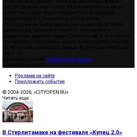
«Партнерский проект» оплачены рекламодателем/
предоставлены партнером. Редакция сайта не несет
ответственности за достоверность информации,
содержащейся в рекламных объявлениях.
Использование информации, размещенной на сайте
Ситиопен.рф, возможно только с письменного
разрешения администрации Ситиопен.рф, в противном
случае будут применены нормы законодательства РФ
об авторских и смежных правах. Возрастная категория
сайта 16+.
Свяжитесь с нами:
redaktor@cityopen.ru
Следуйте за нами
Реклама на сайте
Предложить событие
© 2004-2026, «CITYOPEN.RU»
Читать еще
В Стерлитамаке на фестивале «Купец 2.0»