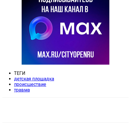
ТЕГИ
детская площадка
происшествие
травма
VK
Telegram
Email
Copy URL