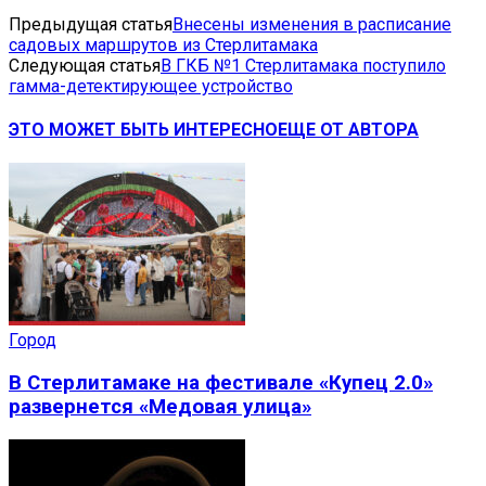
Предыдущая статья
Внесены изменения в расписание
садовых маршрутов из Стерлитамака
Следующая статья
В ГКБ №1 Стерлитамака поступило
гамма-детектирующее устройство
ЭТО МОЖЕТ БЫТЬ ИНТЕРЕСНО
ЕЩЕ ОТ АВТОРА
Город
В Стерлитамаке на фестивале «Купец 2.0»
развернется «Медовая улица»