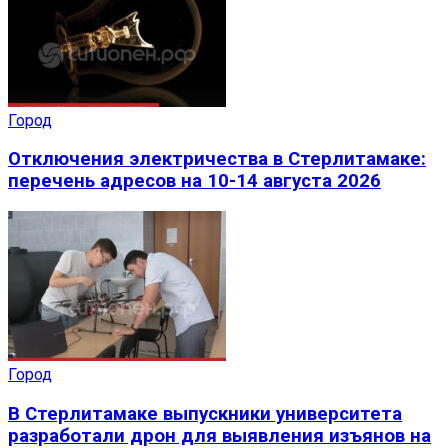
Город
Отключения электричества в Стерлитамаке:
перечень адресов на 10-14 августа 2026
Город
В Стерлитамаке выпускники университета
разработали дрон для выявления изъянов на