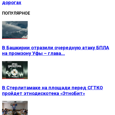
дорогах
ПОПУЛЯРНОЕ
В Башкирии отразили очередную атаку БПЛА
на промзону Уфы – глава...
В Стерлитамаке на площади перед СГТКО
пройдет этнодискотека «ЭтноБит»