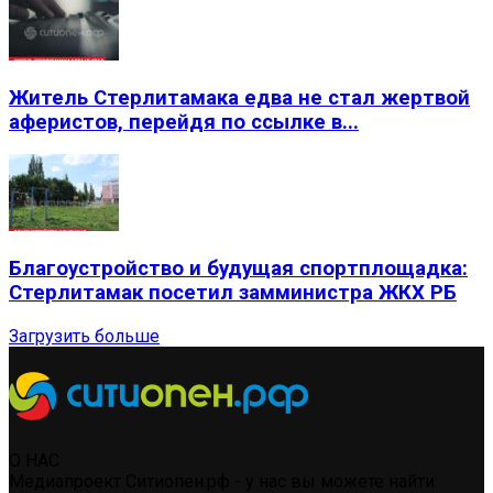
Житель Стерлитамака едва не стал жертвой
аферистов, перейдя по ссылке в...
Благоустройство и будущая спортплощадка:
Стерлитамак посетил замминистра ЖКХ РБ
Загрузить больше
О НАС
Медиапроект Ситиопен.рф - у нас вы можете найти: