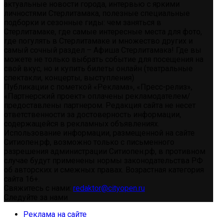
актуальные новости города, интервью с яркими
личностями Стерлитамака, полезные специальные
подборки и сезонные гиды: чем заняться в
Стерлитамаке, где самые интересные места для фото,
где погулять в Стерлитамаке и множество других и
самый сочный раздел – Афиша Стерлитамака! Где вы
можете не только выбрать событие для посещения на
свой вкус, но и купить билеты онлайн (театральные
спектакли, концерты, выступления)
Публикации с пометкой «Реклама», «Пресс-релиз»,
«Партнерский проект» оплачены рекламодателем/
предоставлены партнером. Редакция сайта не несет
ответственности за достоверность информации,
содержащейся в рекламных объявлениях.
Использование информации, размещенной на сайте
Ситиопен.рф, возможно только с письменного
разрешения администрации Ситиопен.рф, в противном
случае будут применены нормы законодательства РФ
об авторских и смежных правах. Возрастная категория
сайта 16+.
Свяжитесь с нами:
redaktor@cityopen.ru
Следуйте за нами
Реклама на сайте