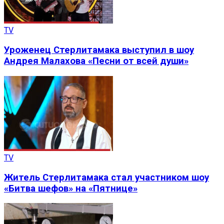
TV
Уроженец Стерлитамака выступил в шоу
Андрея Малахова «Песни от всей души»
TV
Житель Стерлитамака стал участником шоу
«Битва шефов» на «Пятнице»