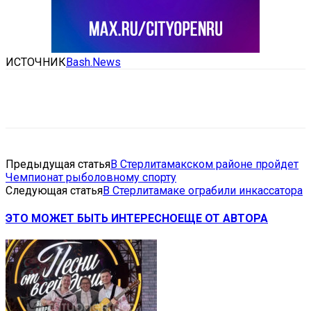
ИСТОЧНИК
Bash.News
VK
Telegram
Email
Copy URL
Предыдущая статья
В Стерлитамакском районе пройдет
Чемпионат рыболовному спорту
Следующая статья
В Стерлитамаке ограбили инкассатора
ЭТО МОЖЕТ БЫТЬ ИНТЕРЕСНО
ЕЩЕ ОТ АВТОРА