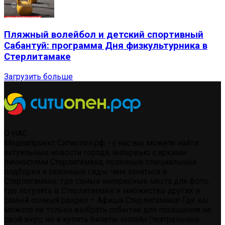
Пляжный волейбол и детский спортивный
Сабантуй: программа Дня физкультурника в
Стерлитамаке
Загрузить больше
О НАС
Медиапроект Ситиопен.рф - у нас вы можете найти:
актуальные новости города, интервью с яркими
личностями Стерлитамака, полезные специальные
подборки и сезонные гиды: чем заняться в
Стерлитамаке, где самые интересные места для фото,
где погулять в Стерлитамаке и множество других и
самый сочный раздел – Афиша Стерлитамака! Где вы
можете не только выбрать событие для посещения на
свой вкус, но и купить билеты онлайн (театральные