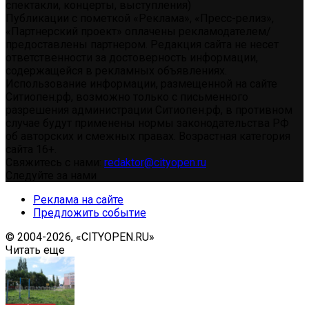
спектакли, концерты, выступления)
Публикации с пометкой «Реклама», «Пресс-релиз»,
«Партнерский проект» оплачены рекламодателем/
предоставлены партнером. Редакция сайта не несет
ответственности за достоверность информации,
содержащейся в рекламных объявлениях.
Использование информации, размещенной на сайте
Ситиопен.рф, возможно только с письменного
разрешения администрации Ситиопен.рф, в противном
случае будут применены нормы законодательства РФ
об авторских и смежных правах. Возрастная категория
сайта 16+.
Свяжитесь с нами:
redaktor@cityopen.ru
Следуйте за нами
Реклама на сайте
Предложить событие
© 2004-2026, «CITYOPEN.RU»
Читать еще