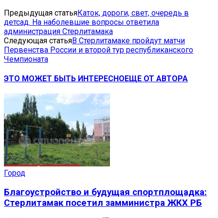
Предыдущая статья
Каток, дороги, свет, очередь в
детсад. На наболевшие вопросы ответила
администрация Стерлитамака
Следующая статья
В Стерлитамаке пройдут матчи
Первенства России и второй тур республиканского
Чемпионата
ЭТО МОЖЕТ БЫТЬ ИНТЕРЕСНО
ЕЩЕ ОТ АВТОРА
Город
Благоустройство и будущая спортплощадка:
Стерлитамак посетил замминистра ЖКХ РБ