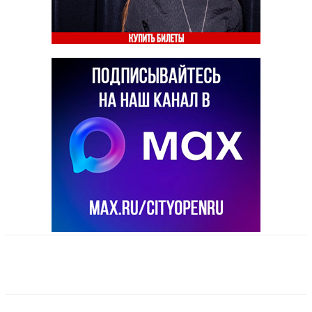
VK
Telegram
Email
Copy URL