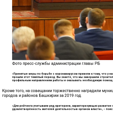
Фото пресс-службы администрации главы РБ
«Принятые меры по борьбе с коронавирусом привели к тому, что у на
прошли этот тяжёлый период. Вы знаете, что мы завершили строите
профильным направлениям работы и оказывать необходимую помощ
Кроме того, на совещании торжественно наградили муни
городов и районов Башкирии за 2019 год.
«Для рейтинга учитывали ряд критериев, характеризующих развитие
удовлетворённость жителей деятельностью органов власти», –
пояс