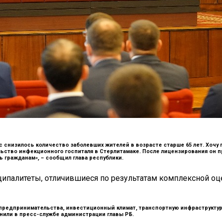
с снизилось количество заболевших жителей в возрасте старше 65 лет. Хочу
льство инфекционного госпиталя в Стерлитамаке. После лицензирования он 
ь гражданам», –
сообщил глава республики.
ципалитеты, отличившиеся по результатам комплексной о
 предпринимательства, инвестиционный климат, транспортную инфраструктуру
нили в пресс-службе администрации главы РБ.