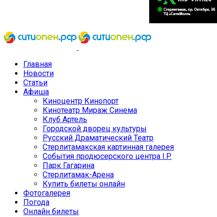
Главная
Новости
Статьи
Афиша
Киноцентр Кинопорт
Кинотеатр Мираж Синема
Клуб Артель
Городской дворец культуры
Русский Драматический Театр
Стерлитамакская картинная галерея
События продюсерского центра I.P.
Парк Гагарина
Стерлитамак-Арена
Купить билеты онлайн
Фотогалерея
Погода
Онлайн билеты