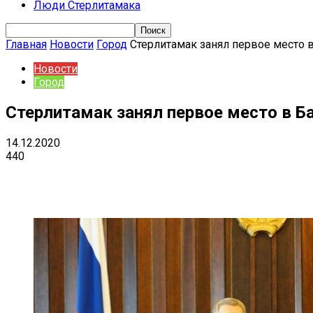
Люди Стерлитамака
Главная
Новости
Город
Стерлитамак занял первое место 
Новости
Город
Стерлитамак занял первое место в Б
14.12.2020
440
Поделиться
VK
Telegram
Ema