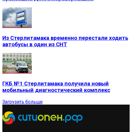
Из Стерлитамака временно перестали ходить
автобусы в один из СНТ
ГКБ №1 Стерлитамака получила новый
мобильный диагностический комплекс
Загрузить больше