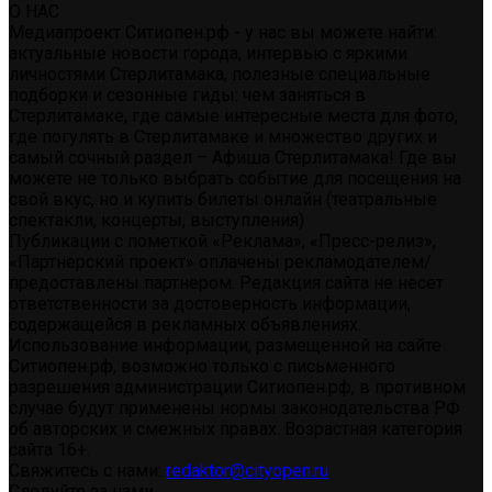
О НАС
Медиапроект Ситиопен.рф - у нас вы можете найти:
актуальные новости города, интервью с яркими
личностями Стерлитамака, полезные специальные
подборки и сезонные гиды: чем заняться в
Стерлитамаке, где самые интересные места для фото,
где погулять в Стерлитамаке и множество других и
самый сочный раздел – Афиша Стерлитамака! Где вы
можете не только выбрать событие для посещения на
свой вкус, но и купить билеты онлайн (театральные
спектакли, концерты, выступления)
Публикации с пометкой «Реклама», «Пресс-релиз»,
«Партнерский проект» оплачены рекламодателем/
предоставлены партнером. Редакция сайта не несет
ответственности за достоверность информации,
содержащейся в рекламных объявлениях.
Использование информации, размещенной на сайте
Ситиопен.рф, возможно только с письменного
разрешения администрации Ситиопен.рф, в противном
случае будут применены нормы законодательства РФ
об авторских и смежных правах. Возрастная категория
сайта 16+.
Свяжитесь с нами:
redaktor@cityopen.ru
Следуйте за нами