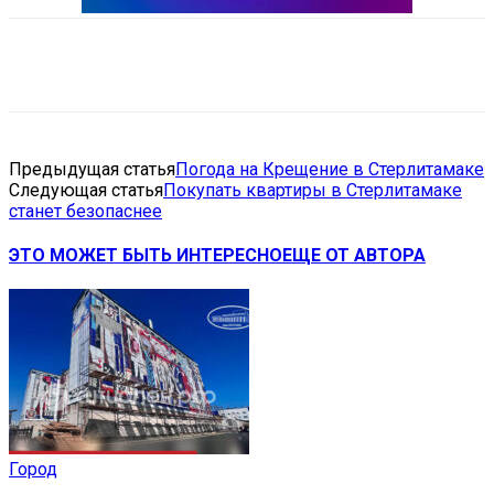
VK
Telegram
Email
Copy URL
Предыдущая статья
Погода на Крещение в Стерлитамаке
Следующая статья
Покупать квартиры в Стерлитамаке
станет безопаснее
ЭТО МОЖЕТ БЫТЬ ИНТЕРЕСНО
ЕЩЕ ОТ АВТОРА
Город