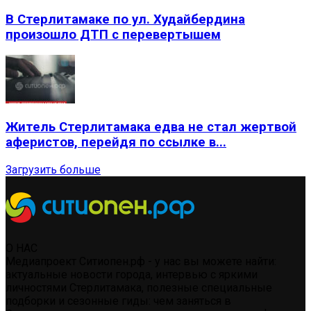
В Стерлитамаке по ул. Худайбердина
произошло ДТП с перевертышем
Житель Стерлитамака едва не стал жертвой
аферистов, перейдя по ссылке в...
Загрузить больше
О НАС
Медиапроект Ситиопен.рф - у нас вы можете найти:
актуальные новости города, интервью с яркими
личностями Стерлитамака, полезные специальные
подборки и сезонные гиды: чем заняться в