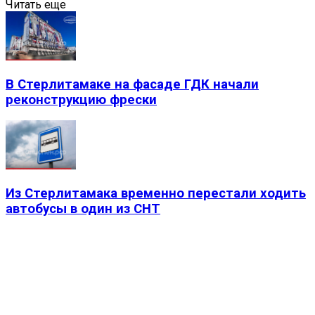
Читать еще
В Стерлитамаке на фасаде ГДК начали
реконструкцию фрески
Из Стерлитамака временно перестали ходить
автобусы в один из СНТ