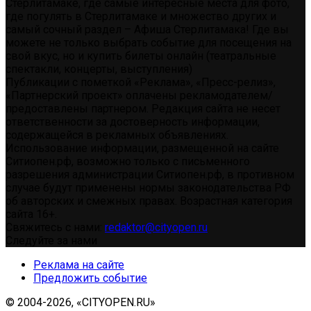
Стерлитамаке, где самые интересные места для фото,
где погулять в Стерлитамаке и множество других и
самый сочный раздел – Афиша Стерлитамака! Где вы
можете не только выбрать событие для посещения на
свой вкус, но и купить билеты онлайн (театральные
спектакли, концерты, выступления)
Публикации с пометкой «Реклама», «Пресс-релиз»,
«Партнерский проект» оплачены рекламодателем/
предоставлены партнером. Редакция сайта не несет
ответственности за достоверность информации,
содержащейся в рекламных объявлениях.
Использование информации, размещенной на сайте
Ситиопен.рф, возможно только с письменного
разрешения администрации Ситиопен.рф, в противном
случае будут применены нормы законодательства РФ
об авторских и смежных правах. Возрастная категория
сайта 16+.
Свяжитесь с нами:
redaktor@cityopen.ru
Следуйте за нами
Реклама на сайте
Предложить событие
© 2004-2026, «CITYOPEN.RU»