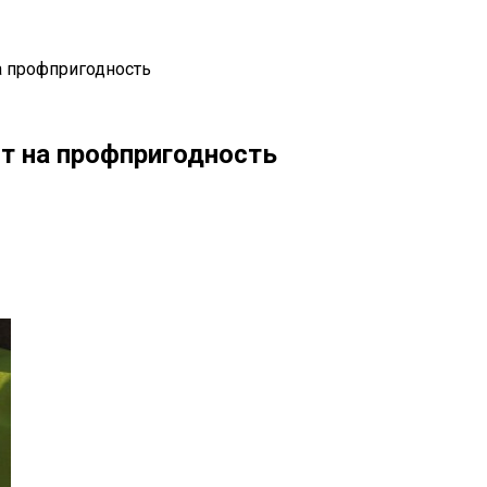
а профпригодность
т на профпригодность
il
Copy URL