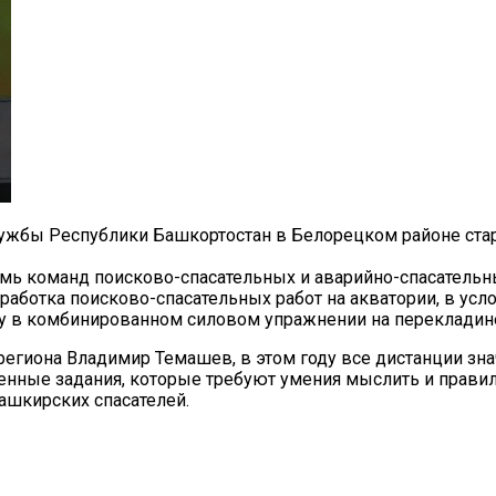
лужбы Республики Башкортостан в Белорецком районе ста
мь команд поисково-спасательных и аварийно-спасательны
тработка поисково-спасательных работ на акватории, в ус
у в комбинированном силовом упражнении на перекладине 
региона Владимир Темашев, в этом году все дистанции з
ные задания, которые требуют умения мыслить и правиль
ашкирских спасателей.