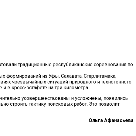
ртовали традиционные республиканские соревнования по
х формирований из Уфы, Салавата, Стерлитамака,
ловиях чрезвычайных ситуаций природного и техногенного
и в кросс-эстафете на три километра.
начительно усовершенствованы и усложнены, появились
но строить тактику поисковых работ. Это позволит
Ольга Афанасьева