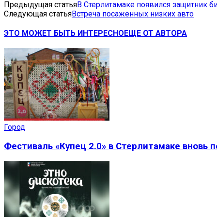
Предыдущая статья
В Стерлитамаке появился защитник б
Следующая статья
Встреча посаженных низких авто
ЭТО МОЖЕТ БЫТЬ ИНТЕРЕСНО
ЕЩЕ ОТ АВТОРА
Город
Фестиваль «Купец 2.0» в Стерлитамаке вновь 