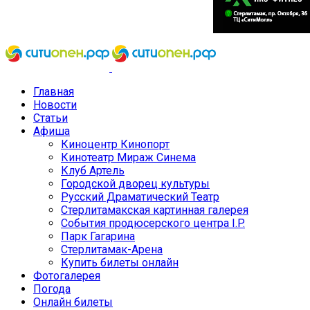
Главная
Новости
Статьи
Афиша
Киноцентр Кинопорт
Кинотеатр Мираж Синема
Клуб Артель
Городской дворец культуры
Русский Драматический Театр
Стерлитамакская картинная галерея
События продюсерского центра I.P.
Парк Гагарина
Стерлитамак-Арена
Купить билеты онлайн
Фотогалерея
Погода
Онлайн билеты