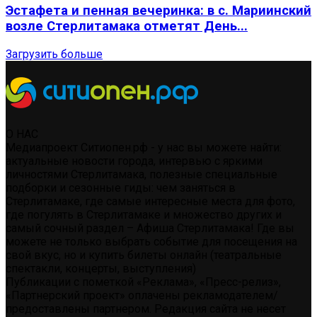
Эстафета и пенная вечеринка: в с. Мариинский
возле Стерлитамака отметят День...
Загрузить больше
О НАС
Медиапроект Ситиопен.рф - у нас вы можете найти:
актуальные новости города, интервью с яркими
личностями Стерлитамака, полезные специальные
подборки и сезонные гиды: чем заняться в
Стерлитамаке, где самые интересные места для фото,
где погулять в Стерлитамаке и множество других и
самый сочный раздел – Афиша Стерлитамака! Где вы
можете не только выбрать событие для посещения на
свой вкус, но и купить билеты онлайн (театральные
спектакли, концерты, выступления)
Публикации с пометкой «Реклама», «Пресс-релиз»,
«Партнерский проект» оплачены рекламодателем/
предоставлены партнером. Редакция сайта не несет