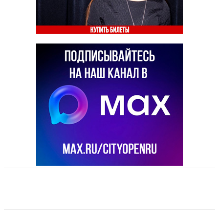
VK
Telegram
Email
Copy URL