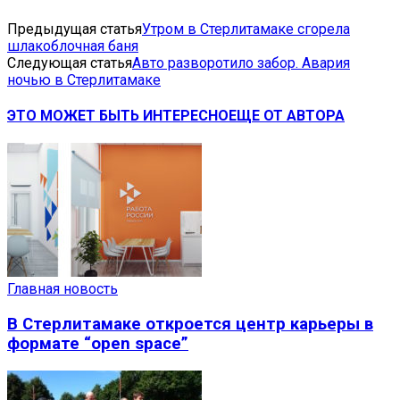
Предыдущая статья
Утром в Стерлитамаке сгорела
шлакоблочная баня
Следующая статья
Авто разворотило забор. Авария
ночью в Стерлитамаке
ЭТО МОЖЕТ БЫТЬ ИНТЕРЕСНО
ЕЩЕ ОТ АВТОРА
Главная новость
В Стерлитамаке откроется центр карьеры в
формате “open space”