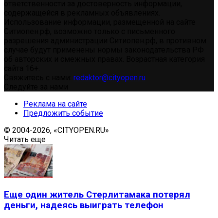
ответственности за достоверность информации,
содержащейся в рекламных объявлениях.
Использование информации, размещенной на сайте
Ситиопен.рф, возможно только с письменного
разрешения администрации Ситиопен.рф, в противном
случае будут применены нормы законодательства РФ
об авторских и смежных правах. Возрастная категория
сайта 16+.
Свяжитесь с нами:
redaktor@cityopen.ru
Следуйте за нами
Реклама на сайте
Предложить событие
© 2004-2026, «CITYOPEN.RU»
Читать еще
Еще один житель Стерлитамака потерял
деньги, надеясь выиграть телефон