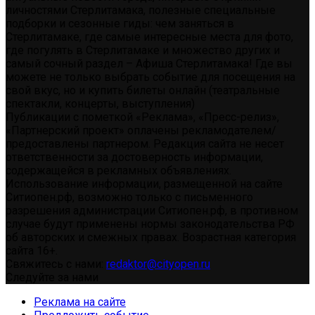
личностями Стерлитамака, полезные специальные
подборки и сезонные гиды: чем заняться в
Стерлитамаке, где самые интересные места для фото,
где погулять в Стерлитамаке и множество других и
самый сочный раздел – Афиша Стерлитамака! Где вы
можете не только выбрать событие для посещения на
свой вкус, но и купить билеты онлайн (театральные
спектакли, концерты, выступления)
Публикации с пометкой «Реклама», «Пресс-релиз»,
«Партнерский проект» оплачены рекламодателем/
предоставлены партнером. Редакция сайта не несет
ответственности за достоверность информации,
содержащейся в рекламных объявлениях.
Использование информации, размещенной на сайте
Ситиопен.рф, возможно только с письменного
разрешения администрации Ситиопен.рф, в противном
случае будут применены нормы законодательства РФ
об авторских и смежных правах. Возрастная категория
сайта 16+.
Свяжитесь с нами:
redaktor@cityopen.ru
Следуйте за нами
Реклама на сайте