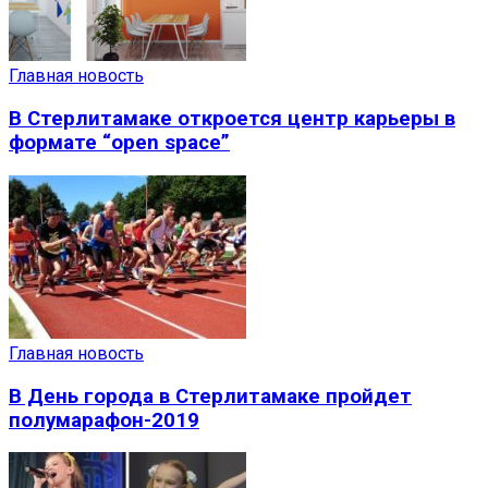
Главная новость
В Стерлитамаке откроется центр карьеры в
формате “open space”
Главная новость
В День города в Стерлитамаке пройдет
полумарафон-2019