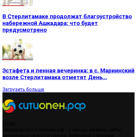
В Стерлитамаке продолжат благоустройство
набережной Ашкадара: что будет
предусмотрено
Эстафета и пенная вечеринка: в с. Мариинский
возле Стерлитамака отметят День...
Загрузить больше
О НАС
Медиапроект Ситиопен.рф - у нас вы можете найти:
актуальные новости города, интервью с яркими