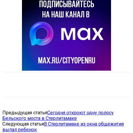
VK
Telegram
Email
Copy URL
Предыдущая статья
Сегодня откроют одну полосу
Бельского моста в Стерлитамаке
Следующая статья
В Стерлитамаке из окна общежития
выпал ребенок