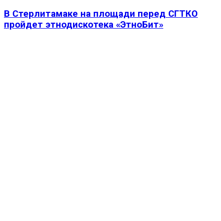
В Стерлитамаке на площади перед СГТКО
пройдет этнодискотека «ЭтноБит»