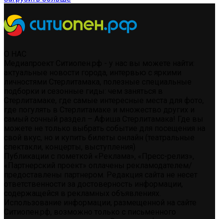
О НАС
Медиапроект Ситиопен.рф - у нас вы можете найти:
актуальные новости города, интервью с яркими
личностями Стерлитамака, полезные специальные
подборки и сезонные гиды: чем заняться в
Стерлитамаке, где самые интересные места для фото,
где погулять в Стерлитамаке и множество других и
самый сочный раздел – Афиша Стерлитамака! Где вы
можете не только выбрать событие для посещения на
свой вкус, но и купить билеты онлайн (театральные
спектакли, концерты, выступления)
Публикации с пометкой «Реклама», «Пресс-релиз»,
«Партнерский проект» оплачены рекламодателем/
предоставлены партнером. Редакция сайта не несет
ответственности за достоверность информации,
содержащейся в рекламных объявлениях.
Использование информации, размещенной на сайте
Ситиопен.рф, возможно только с письменного