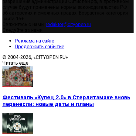
разрешения администрации Ситиопен.рф, в противном
случае будут применены нормы законодательства РФ
об авторских и смежных правах. Возрастная категория
сайта 16+.
Свяжитесь с нами:
redaktor@cityopen.ru
Следуйте за нами
Реклама на сайте
Предложить событие
© 2004-2026, «CITYOPEN.RU»
Читать еще
Фестиваль «Купец 2.0» в Стерлитамаке вновь
перенесли: новые даты и планы