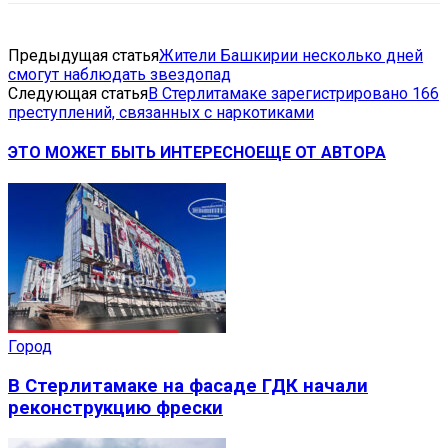
Предыдущая статья
Жители Башкирии несколько дней
смогут наблюдать звездопад
Следующая статья
В Стерлитамаке зарегистрировано 166
преступлений, связанных с наркотиками
ЭТО МОЖЕТ БЫТЬ ИНТЕРЕСНО
ЕЩЕ ОТ АВТОРА
Город
В Стерлитамаке на фасаде ГДК начали
реконструкцию фрески