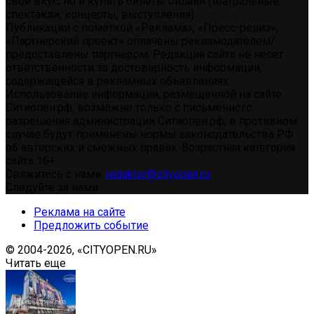
свой вкус, но и купить билеты онлайн (театральные
спектакли, концерты, выступления)
Публикации с пометкой «Реклама», «Пресс-релиз»,
«Партнерский проект» оплачены рекламодателем/
предоставлены партнером. Редакция сайта не несет
ответственности за достоверность информации,
содержащейся в рекламных объявлениях.
Использование информации, размещенной на сайте
Ситиопен.рф, возможно только с письменного
разрешения администрации Ситиопен.рф, в противном
случае будут применены нормы законодательства РФ
об авторских и смежных правах. Возрастная категория
сайта 16+.
Свяжитесь с нами:
redaktor@cityopen.ru
Следуйте за нами
Реклама на сайте
Предложить событие
© 2004-2026, «CITYOPEN.RU»
Читать еще