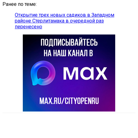
Ранее по теме:
Открытие трех новых садиков в Западном
районе Стерлитамака в очередной раз
перенесено
VK
Telegram
Email
Copy URL