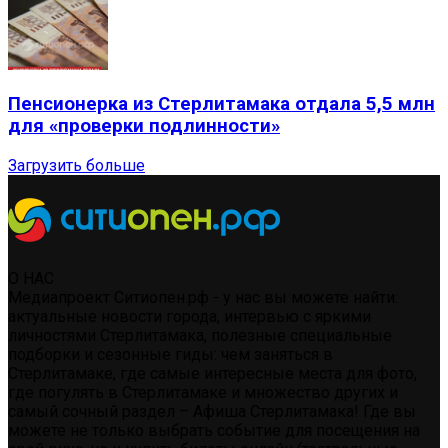
Пенсионерка из Стерлитамака отдала 5,5 млн
для «проверки подлинности»
Загрузить больше
О НАС
Медиапроект Ситиопен.рф - у нас вы можете найти:
актуальные новости города, интервью с яркими
личностями Стерлитамака, полезные специальные
подборки и сезонные гиды: чем заняться в
Стерлитамаке, где самые интересные места для фото,
где погулять в Стерлитамаке и множество других и
самый сочный раздел – Афиша Стерлитамака! Где вы
можете не только выбрать событие для посещения на